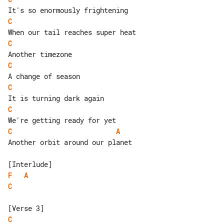
C
C
C
C
C
C
A
Another orbit around our planet

F
A
C
C