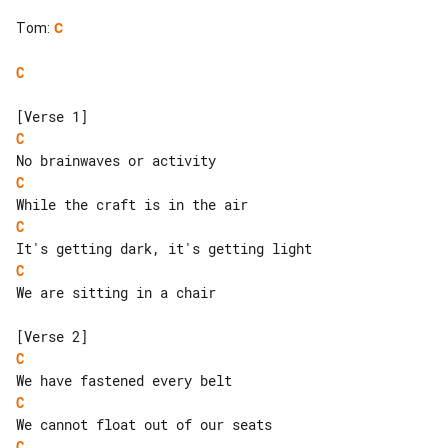
Tom
:
C
C
C
C
C
C
We are sitting in a chair

C
C
C