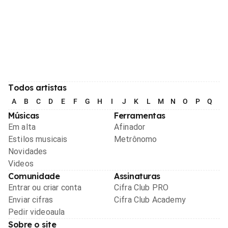
Todos artistas
A
B
C
D
E
F
G
H
I
J
K
L
M
N
O
P
Q
R
Músicas
Ferramentas
Em alta
Afinador
Estilos musicais
Metrônomo
Novidades
Videos
Comunidade
Assinaturas
Entrar ou criar conta
Cifra Club PRO
Enviar cifras
Cifra Club Academy
Pedir videoaula
Sobre o site