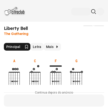
Liberty Bell
Mídia
The Gathering
Principal
Letra
Mais
A
C
F
G
Continua depois do anúncio