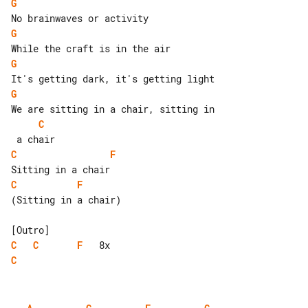
G
G
G
G
C
C
F
C
F
(Sitting in a chair)

C
C
F
C