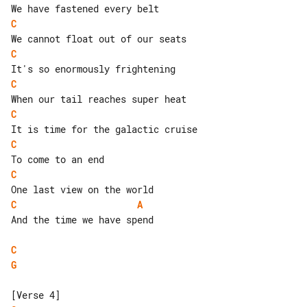
C
C
C
C
C
C
C
A
And the time we have spend

C
G