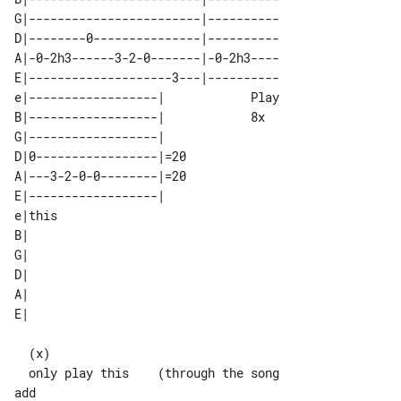
G|------------------------|----------

D|--------0---------------|----------

A|-0-2h3------3-2-0-------|-0-2h3----

E|--------------------3---|----------

e|------------------|            Play 

B|------------------|            8x   

G|------------------|                 

D|0-----------------|=20              

A|---3-2-0-0--------|=20              

E|------------------|                 

e|this  

B|      

G|      

D|      

A|      

  (x)

  only play this    (through the song 

add
