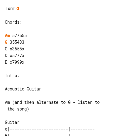
Tom
:
G
Chords:

Am
G
 355433

C x3555x

D x5777x

E x7999x

Intro:

Acoustic Guitar

Am (and then alternate to G - listen to

 the song)

e|------------------------|----------

B|------------------------|----------
