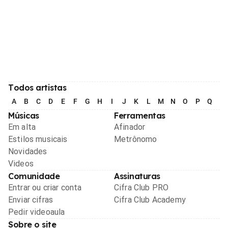
Todos artistas
A
B
C
D
E
F
G
H
I
J
K
L
M
N
O
P
Q
R
Músicas
Ferramentas
Em alta
Afinador
Estilos musicais
Metrônomo
Novidades
Videos
Comunidade
Assinaturas
Entrar ou criar conta
Cifra Club PRO
Enviar cifras
Cifra Club Academy
Pedir videoaula
Sobre o site