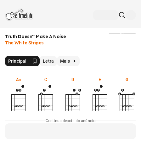
Truth Doesn't Make A Noise
Mídia
The White Stripes
Principal
Letra
Mais
Am
C
D
E
G
Continua depois do anúncio