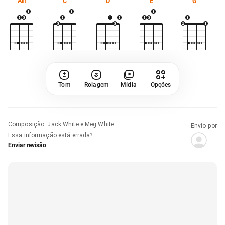
Am
C
D
E
G
Tom
Rolagem
Mídia
Opções
Composição
:
Jack White e Meg White
Envio por
Essa informação está errada?
Enviar revisão