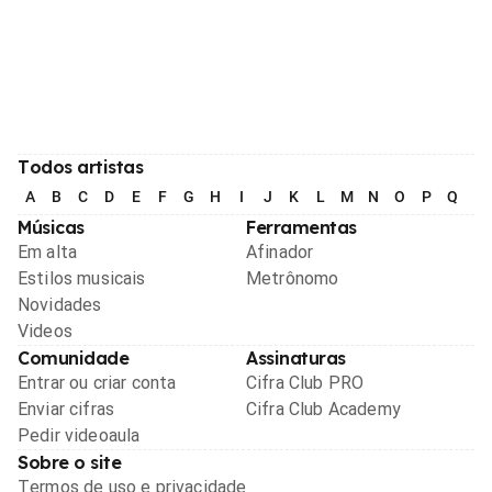
Todos artistas
A
B
C
D
E
F
G
H
I
J
K
L
M
N
O
P
Q
R
Músicas
Ferramentas
Em alta
Afinador
Estilos musicais
Metrônomo
Novidades
Videos
Comunidade
Assinaturas
Entrar ou criar conta
Cifra Club PRO
Enviar cifras
Cifra Club Academy
Pedir videoaula
Sobre o site
Termos de uso e privacidade