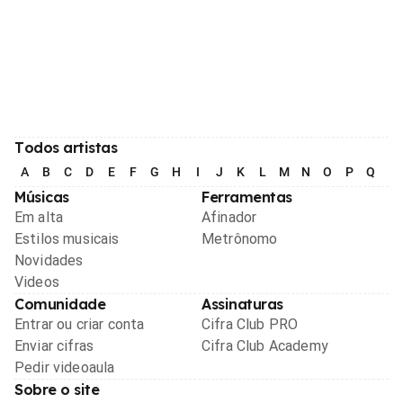
Todos artistas
A
B
C
D
E
F
G
H
I
J
K
L
M
N
O
P
Q
R
Músicas
Ferramentas
Em alta
Afinador
Estilos musicais
Metrônomo
Novidades
Videos
Comunidade
Assinaturas
Entrar ou criar conta
Cifra Club PRO
Enviar cifras
Cifra Club Academy
Pedir videoaula
Sobre o site