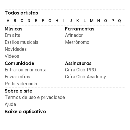
Todos artistas
A
B
C
D
E
F
G
H
I
J
K
L
M
N
O
P
Q
R
Músicas
Ferramentas
Em alta
Afinador
Estilos musicais
Metrônomo
Novidades
Videos
Comunidade
Assinaturas
Entrar ou criar conta
Cifra Club PRO
Enviar cifras
Cifra Club Academy
Pedir videoaula
Sobre o site
Termos de uso e privacidade
Ajuda
Baixe o aplicativo