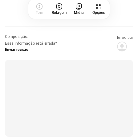
Tom
Rolagem
Mídia
Opções
Composição
:
Envio por
Essa informação está errada?
Enviar revisão