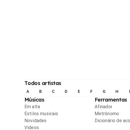
Todos artistas
A
B
C
D
E
F
G
H
Músicas
Ferramentas
Em alta
Afinador
Estilos musicais
Metrônomo
Novidades
Dicionário de ac
Videos