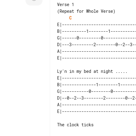
Verse 1

C
E|-------------------------------
B|----------1--------1-----------
G|------0---------0--------------
D|---3---------2--------0--2--3--
A|-------------------------------
E|-------------------------------
B|--------------1--------1-------
G|-----------0--------0----------
D|--0--2--3--------2--------0--2-
A|-------------------------------
The clock ticks
