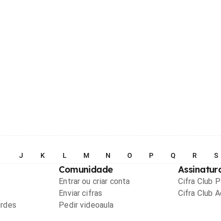
I
J
K
L
M
N
O
P
Q
R
S
Comunidade
Assinatur
Entrar ou criar conta
Cifra Club 
Enviar cifras
Cifra Club 
ordes
Pedir videoaula