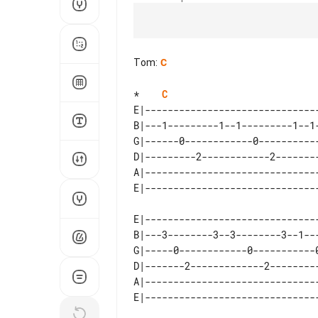
Tom
:
C
*    
C
E|-------------------------------
B|---1---------1--1---------1--1-
G|------0------------0-----------
D|---------2------------2--------
A|-------------------------------
E|-------------------------------
B|---3--------3--3--------3--1---
G|-----0------------0-----------0
D|-------2-------------2---------
A|-------------------------------