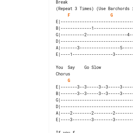
Break

F
G
E|-------------------------------
B|-------------1-----------------
G|----------2-----------------4--
D|-------------------------------
A|-------3-----------------5-----
Chorus

G
E|-------3--3-----3--3-----3-----
B|-------3--3-----3--3-----3-----
G|-------------------------------
D|-------------------------------
A|----2--------2--------2--------