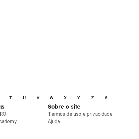
T
U
V
W
X
Y
Z
#
as
Sobre o site
PRO
Termos de uso e privacidade
Academy
Ajuda