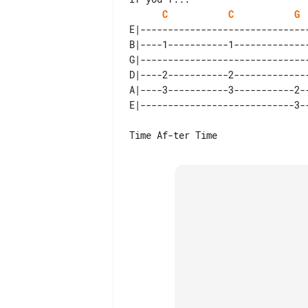
C
C
G
E|-------------------------------
B|----1-----------1--------------
G|-------------------------------
D|----2-----------2--------------
A|----3-----------3-----------2--