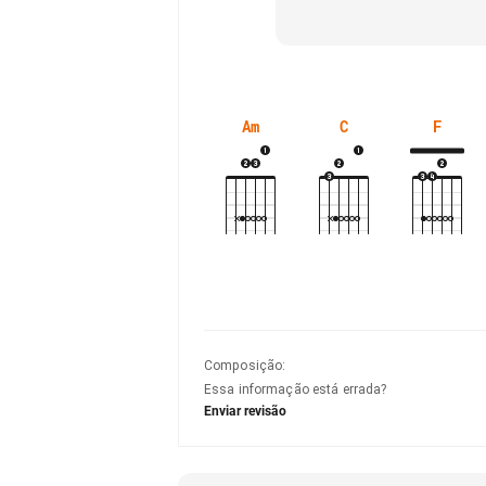
Am
C
F
Composição
:
Essa informação está errada?
Enviar revisão