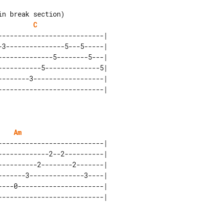
C
--------------------------| 

3---------------5---5-----| 

-------------5--------5---| 

----------5--------------5| 

-------3------------------| 

Am
--------------------------| 

------------2--2----------| 

---------2--------2-------| 

------3--------------3----| 

---0----------------------| 
