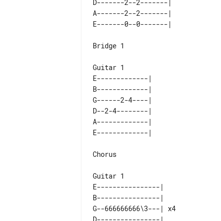
D-------2--2-------|    

A-------2--2-------|    

Bridge 1

E-------------| 

B-------------| 

G------2-4----| 

D--2-4--------| 

A-------------| 

Chorus

E----------------|    

B----------------|    

G--666666666\3---| x4 

D----------------|    
