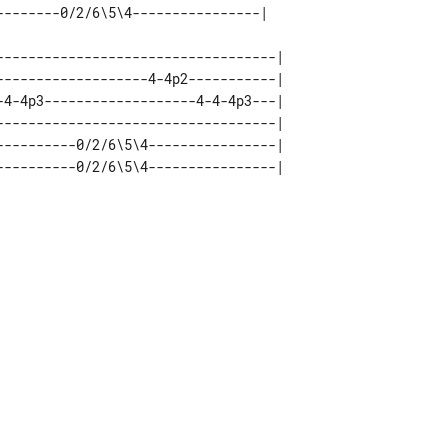
-----------------------------------| 

-------------------4-4p2-----------| 

-4-4p3-------------------4-4-4p3---| 

-----------------------------------| 

----------0/2/6\5\4----------------| 
