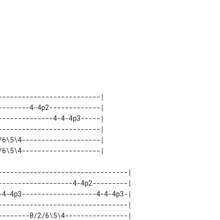
-------------------------| 

-------4-4p2-------------| 

-------------4-4-4p3-----| 

-------------------------| 

6\5\4--------------------| 

---------------------------------| 

-------------------4-4p2---------| 

-4-4p3-------------------4-4-4p3-| 

---------------------------------| 

--------0/2/6\5\4----------------| 
