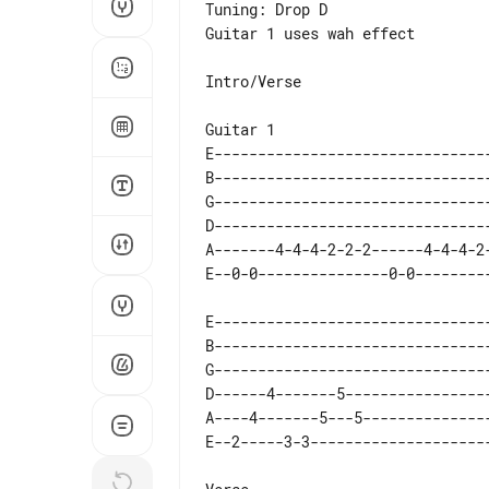
Tuning: Drop D

Guitar 1 uses wah effect

Intro/Verse

E--------------------------------
B--------------------------------
G--------------------------------
D--------------------------------
A-------4-4-4-2-2-2------4-4-4-2-
E--------------------------------
B--------------------------------
G--------------------------------
D------4-------5-----------------
A----4-------5---5---------------