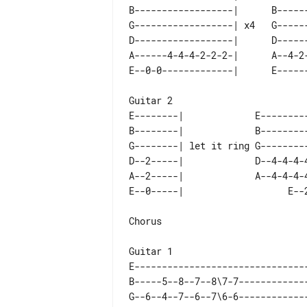
B------------------|      B------
G------------------| x4   G------
D------------------|      D------
A------4-4-4-2-2-2-|      A--4-2-
E--------|             E---------
B--------|             B---------
G--------| let it ring G---------
D--2-----|             D--4-4-4-4
A--2-----|             A--4-4-4-4
Chorus

E--------------------------------
B-----5--8--7--8\7-7-------------
G--6--4--7--6--7\6-6-------------