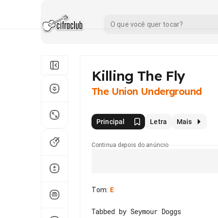
Killing The Fly
The Union Underground
Principal
Letra
Mais
Continua depois do anúncio
Tom
:
E
Tabbed by Seymour Doggs
