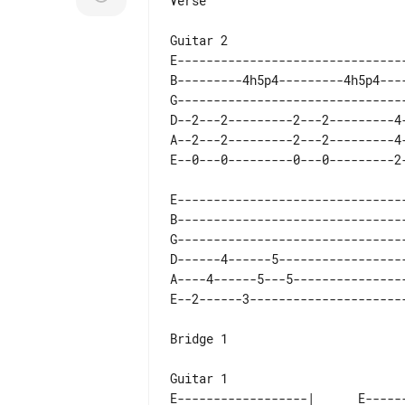
Verse

E--------------------------------
B---------4h5p4---------4h5p4----
G--------------------------------
D--2---2---------2---2---------4-
A--2---2---------2---2---------4-
E--------------------------------
B--------------------------------
G--------------------------------
D------4------5------------------
A----4------5---5----------------
Bridge 1

E------------------|      E------