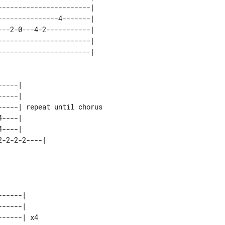
----------------------| 

--------------4-------| 

--2-0---4-2-----------| 

----------------------| 

----|                     

----|                     

----| repeat until chorus 

----|                     

----|                     

-----|    

-----|    

-----| x4 
