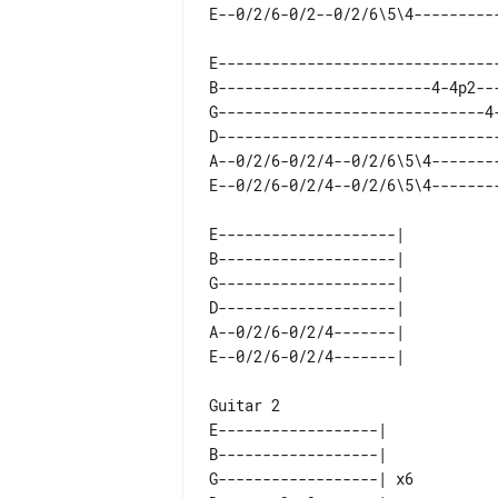
E-------------------------------
B------------------------4-4p2--
G------------------------------4
D-------------------------------
A--0/2/6-0/2/4--0/2/6\5\4-------
E--------------------| 

B--------------------| 

G--------------------| 

D--------------------| 

A--0/2/6-0/2/4-------| 

E------------------|    

B------------------|    

G------------------| x6 
