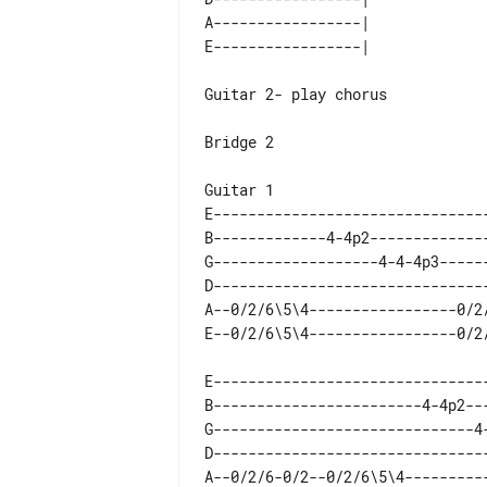
A-----------------|    

Guitar 2- play chorus

Bridge 2

E--------------------------------
B-------------4-4p2--------------
G-------------------4-4-4p3------
D--------------------------------
A--0/2/6\5\4-----------------0/2/
E-------------------------------
B------------------------4-4p2--
G------------------------------4
D-------------------------------
A--0/2/6-0/2--0/2/6\5\4---------