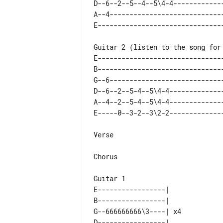
D--6--2--5--4--5\4-4-------------
A--4-----------------------------
E--------------------------------
B--------------------------------
G--6-----------------------------
D--6--2--5-4--5\4-4--------------
A--4--2--5-4--5\4-4--------------
Verse

Chorus

E-----------------|    

B-----------------|    

G--666666666\3----| x4 

D-----------------|    
