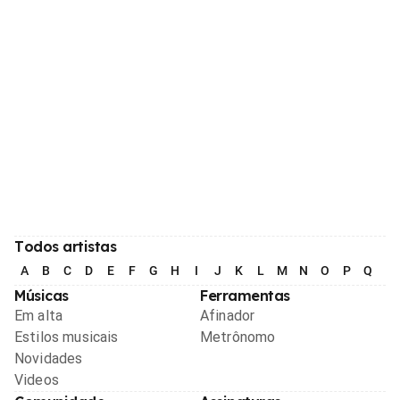
Todos artistas
A
B
C
D
E
F
G
H
I
J
K
L
M
N
O
P
Q
R
Músicas
Ferramentas
Em alta
Afinador
Estilos musicais
Metrônomo
Novidades
Videos