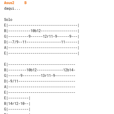
Asus2
B
daqui...

E|----------------------------------|

B|-----------10b12------------------|

G|----------9------12r11-9------9---|

D|--7/9--11-----------------11------|

A|----------------------------------|

E|---------------------------------

B|---------10b12-------------12b14-

G|------9---------13r11-9----------

D|-9/11----------------------------

A|---------------------------------

E|---------------------------------

E|----------| 

B|14r12-10--| 

G|----------| 
