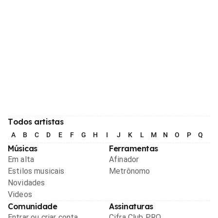
Todos artistas
A
B
C
D
E
F
G
H
I
J
K
L
M
N
O
P
Q
R
Músicas
Ferramentas
Em alta
Afinador
Estilos musicais
Metrônomo
Novidades
Videos
Comunidade
Assinaturas
Entrar ou criar conta
Cifra Club PRO