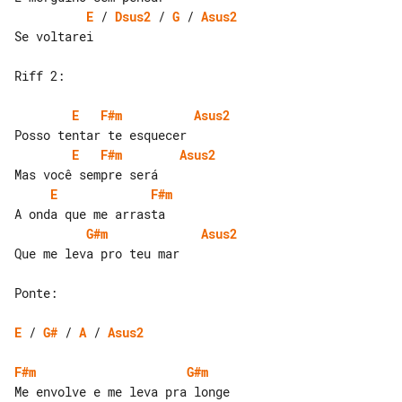
E
 / 
Dsus2
 / 
G
 / 
Asus2
Se voltarei

Riff 2:

E
F#m
Asus2
E
F#m
Asus2
E
F#m
G#m
Asus2
Que me leva pro teu mar

Ponte:

E
 / 
G#
 / 
A
 / 
Asus2
F#m
G#m