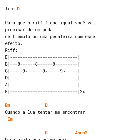
Tom
:
D
Para que o riff fique igual você vai 

precisar de um pedal

de tremolo ou uma pedaleira com esse 

Riff:

E|---------------------------|   

B|---8------8------8---------|   

G|-----9~------9~-----9~-----|   

D|---------------------------|   

A|---------------------------|   

Bm
D
Em
G
Asus2