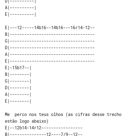
D|----------| 

A|----------| 

E|---12-----14b16--14b16---16r14-12--

B|-----------------------------------

G|-----------------------------------

D|-----------------------------------

A|-----------------------------------

E|-----------------------------------

E|-15b17--| 

B|--------| 

G|--------| 

D|--------| 

A|--------| 

Me  perco nos teus olhos (as cifras desse trecho 
estão logo abaixo)

E|--12b14-14r12-----------------

B|---------------12----7/9--12--
