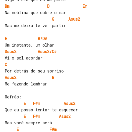
Bm
D
Em
G
Asus2
Mas me deixa te ver partir

E
B/D#
Dsus2
Asus2/C#
C
Asus2
B
Me fazendo lembrar

E
F#m
Asus2
E
F#m
Asus2
E
F#m