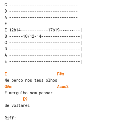
G|------------------------------

D|------------------------------

A|------------------------------

E|------------------------------

E|12b14------------17b19~~~~~~---| 

B|------10/12-14-----------------| 

G|-------------------------------| 

D|-------------------------------| 

A|-------------------------------| 

E
F#m
G#m
Asus2
E9
Se voltarei

Riff:
