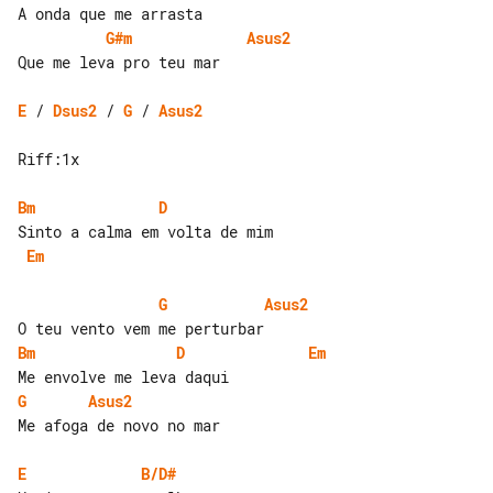
G#m
Asus2
Que me leva pro teu mar

E
 / 
Dsus2
 / 
G
 / 
Asus2
Riff:1x

Bm
D
Em
G
Asus2
Bm
D
Em
G
Asus2
Me afoga de novo no mar

E
B/D#