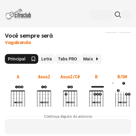
Você sempre será
Mídia
Vagabanda
Principal
Letra
Tabs PRO
Mais
A
Asus2
Asus2/C#
B
B/D#
4
Continua depois do anúncio