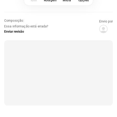
Tom
Rolagem
Mídia
Opções
Composição
:
Envio por
Essa informação está errada?
Enviar revisão