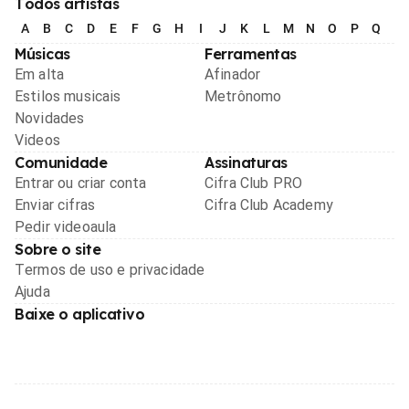
Todos artistas
A
B
C
D
E
F
G
H
I
J
K
L
M
N
O
P
Q
R
Músicas
Ferramentas
Em alta
Afinador
Estilos musicais
Metrônomo
Novidades
Videos
Comunidade
Assinaturas
Entrar ou criar conta
Cifra Club PRO
Enviar cifras
Cifra Club Academy
Pedir videoaula
Sobre o site
Termos de uso e privacidade
Ajuda
Baixe o aplicativo