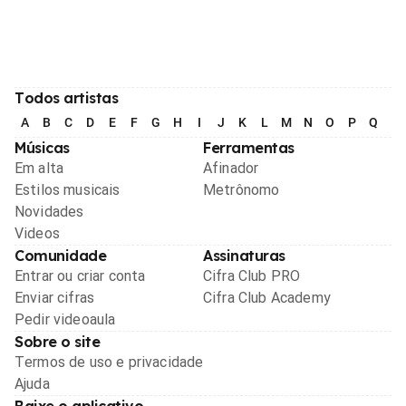
Todos artistas
A
B
C
D
E
F
G
H
I
J
K
L
M
N
O
P
Q
R
Músicas
Ferramentas
Em alta
Afinador
Estilos musicais
Metrônomo
Novidades
Videos
Comunidade
Assinaturas
Entrar ou criar conta
Cifra Club PRO
Enviar cifras
Cifra Club Academy
Pedir videoaula
Sobre o site
Termos de uso e privacidade
Ajuda
Baixe o aplicativo