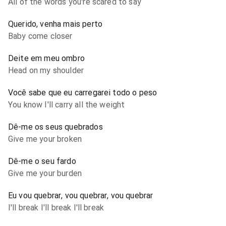
All of the words you're scared to say
Querido, venha mais perto
Baby come closer
Deite em meu ombro
Head on my shoulder
Você sabe que eu carregarei todo o peso
You know I'll carry all the weight
Dê-me os seus quebrados
Give me your broken
Dê-me o seu fardo
Give me your burden
Eu vou quebrar, vou quebrar, vou quebrar
I'll break I'll break I'll break