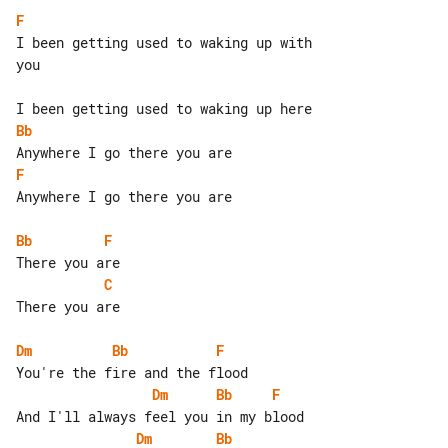
F
I been getting used to waking up with 

you

Bb
F
Anywhere I go there you are

Bb
F
C
There you are

Dm
Bb
F
Dm
Bb
F
Dm
Bb