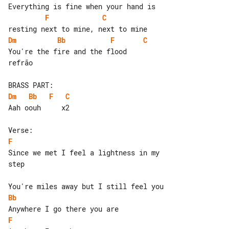
F
C
Dm
Bb
F
C
refrão

Dm
Bb
F
C
Aah oouh     x2

F
Since we met I feel a lightness in my 

step

Bb
F