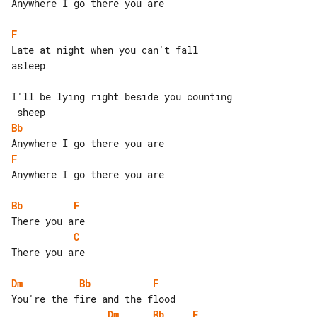
Anywhere I go there you are

F
Late at night when you can't fall 

asleep

I'll be lying right beside you counting

Bb
F
Anywhere I go there you are

Bb
F
C
There you are

Dm
Bb
F
Dm
Bb
F