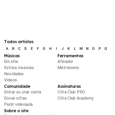
Todos artistas
A
B
C
D
E
F
G
H
I
J
K
L
M
N
O
P
Q
R
Músicas
Ferramentas
Em alta
Afinador
Estilos musicais
Metrônomo
Novidades
Videos
Comunidade
Assinaturas
Entrar ou criar conta
Cifra Club PRO
Enviar cifras
Cifra Club Academy
Pedir videoaula
Sobre o site