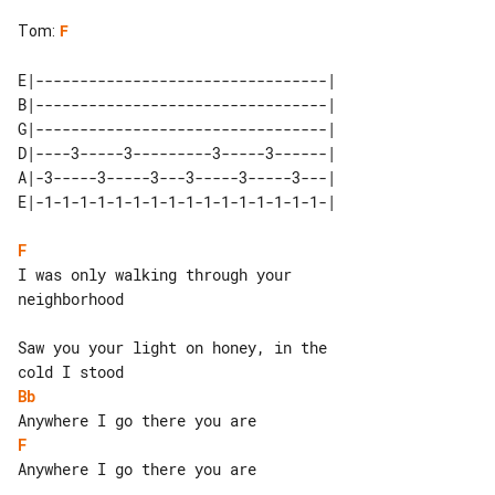
Tom
:
F
E|---------------------------------| 

B|---------------------------------| 

G|---------------------------------| 

D|----3-----3---------3-----3------| 

A|-3-----3-----3---3-----3-----3---| 

F
I was only walking through your 

neighborhood

Saw you your light on honey, in the 

Bb
F
Anywhere I go there you are
