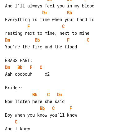
Dm
Bb
F
C
Dm
Bb
F
C
You're the fire and the flood

Dm
Bb
F
C
Aah ooooouh     x2

Bb
C
Dm
Bb
C
F
C
And I know
