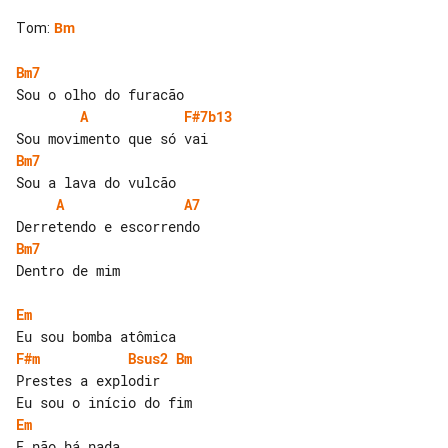
Tom
:
Bm
Bm7
A
F#7b13
Bm7
A
A7
Bm7
Dentro de mim

Em
F#m
Bsus2
Bm
Prestes a explodir

Em