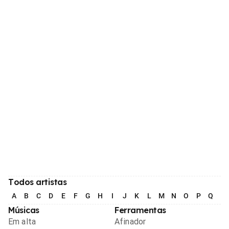
Todos artistas
A
B
C
D
E
F
G
H
I
J
K
L
M
N
O
P
Q
R
Músicas
Ferramentas
Em alta
Afinador