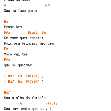
A
D7M
Que me faça parar

Em
F#m
Bsus2
Bm
Se você quer encarar

Em
F#m
Que se queimar

( 
Bm7
Em
F#7(9+)
( 
Bm7
Em
F#7(9+)
 )

Bm7
A
F#7b13