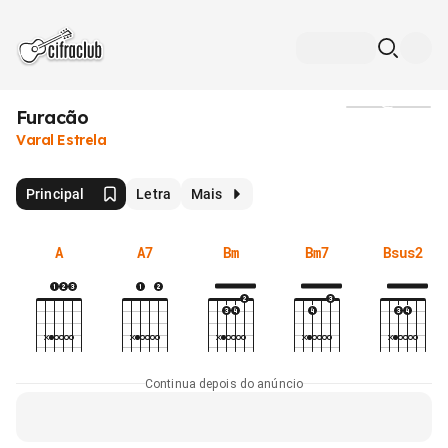
Furacão
Mídia
Varal Estrela
Principal
Letra
Mais
A
A7
Bm
Bm7
Bsus2
Continua depois do anúncio