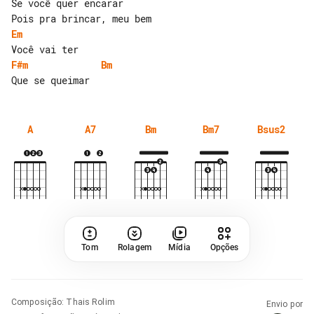
Se você quer encarar

Em
F#m
Bm
A
A7
Bm
Bm7
Bsus2
Tom
Rolagem
Mídia
Opções
Composição
:
Thais Rolim
Envio por