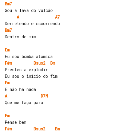
Bm7
A
A7
Bm7
Dentro de mim

Em
F#m
Bsus2
Bm
Prestes a explodir

Em
A
D7M
Que me faça parar

Em
F#m
Bsus2
Bm