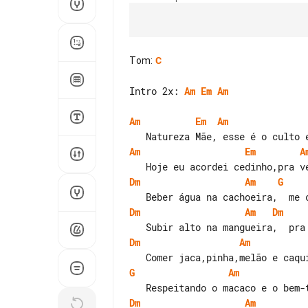
Tom
:
C
Intro 2x: 
Am
Em
Am
Am
Em
Am
Am
Em
A
Dm
Am
G
Dm
Am
Dm
Dm
Am
G
Am
Dm
Am