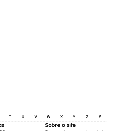
T
U
V
W
X
Y
Z
#
as
Sobre o site