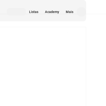
Listas
Academy
Mais
Mídia