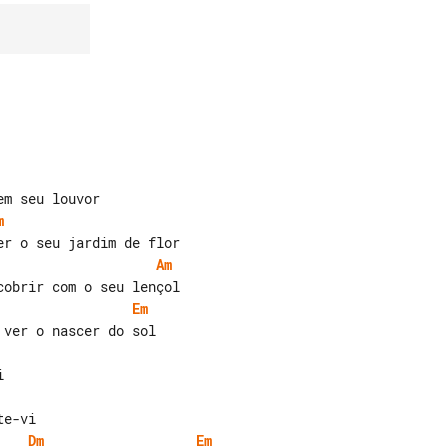
m
Am
Em
Dm
Em