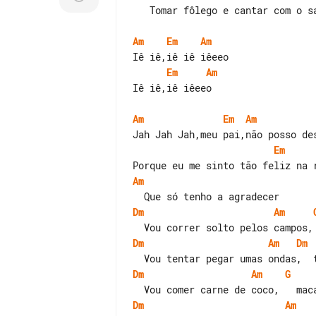
   Tomar fôlego e cantar com o sabiá   Que também veio louvar

Am
Em
Am
Em
Am
Iê iê,iê iêeeo

Am
Em
Am
Em
Am
Dm
Am
Dm
Am
Dm
Dm
Am
G
Dm
Am