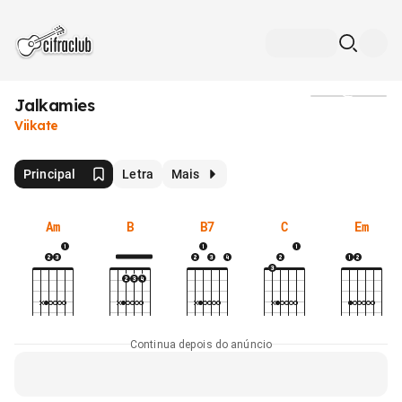
Jalkamies
Mídia
Viikate
Principal
Letra
Mais
Am
B
B7
C
Em
Continua depois do anúncio