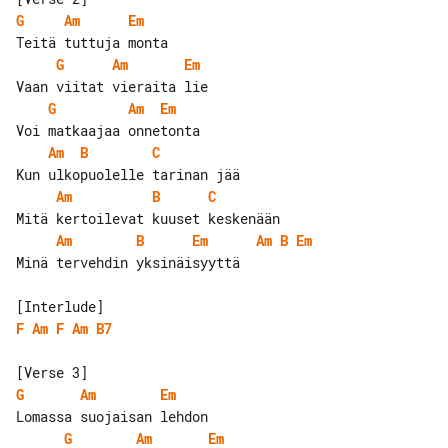
G
Am
Em
G
Am
Em
G
Am
Em
Am
B
C
Am
B
C
Am
B
Em
Am
B
Em
Minä tervehdin yksinäisyyttä

F
Am
F
Am
B7
G
Am
Em
G
Am
Em