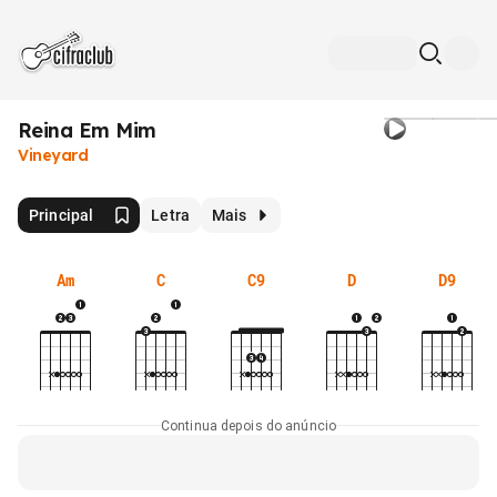
Reina Em Mim
Vineyard
Principal
Letra
Mais
Am
C
C9
D
D9
Continua depois do anúncio