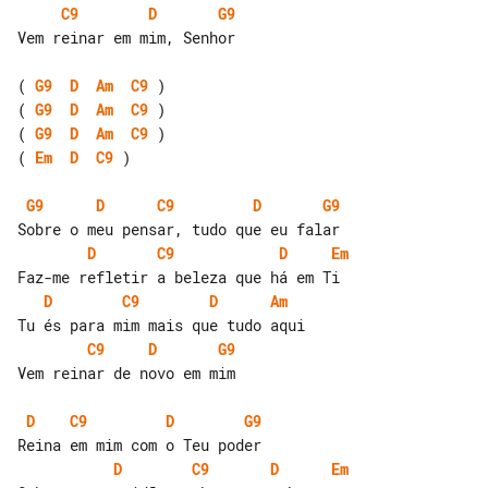
C9
D
G9
Vem reinar em mim, Senhor

( 
G9
D
Am
C9
( 
G9
D
Am
C9
( 
G9
D
Am
C9
( 
Em
D
C9
 )

G9
D
C9
D
G9
D
C9
D
Em
D
C9
D
Am
C9
D
G9
Vem reinar de novo em mim

D
C9
D
G9
D
C9
D
Em