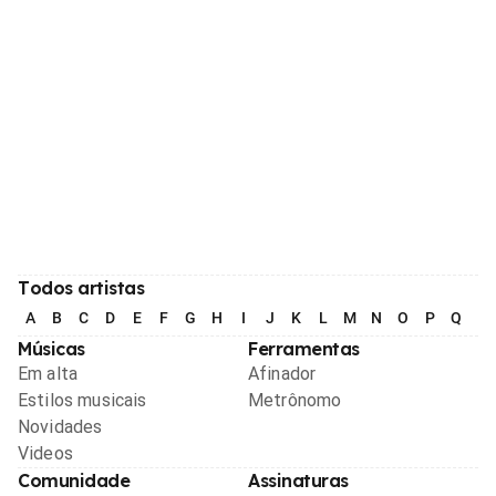
Todos artistas
A
B
C
D
E
F
G
H
I
J
K
L
M
N
O
P
Q
R
Músicas
Ferramentas
Em alta
Afinador
Estilos musicais
Metrônomo
Novidades
Videos
Comunidade
Assinaturas