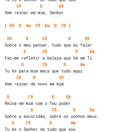
C9
D
G9
Vem reinar em mim, Senhor

( 
G9
D
Am
C9
Em
D
C9
 )

G9
D
C9
D
G9
D
C9
D
Em
D
C9
D
Am
C9
D
G9
Vem reinar de novo em mim

D
C9
D
G9
D
C9
D
Em
D
C9
D
Am