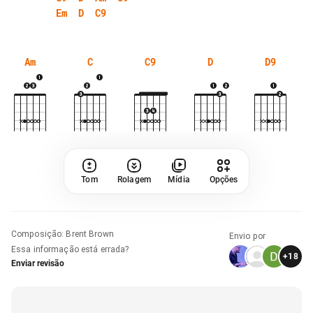
Em
D
C9
Am
C
C9
D
D9
Tom
Rolagem
Mídia
Opções
Composição
:
Brent Brown
Envio por
Essa informação está errada?
+
18
Enviar revisão