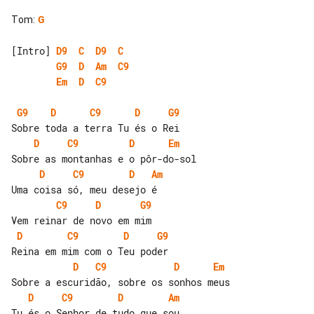
Tom
:
G
[Intro] 
D9
C
D9
C
G9
D
Am
C9
Em
D
C9
G9
D
C9
D
G9
D
C9
D
Em
D
C9
D
Am
C9
D
G9
D
C9
D
G9
D
C9
D
Em
D
C9
D
Am