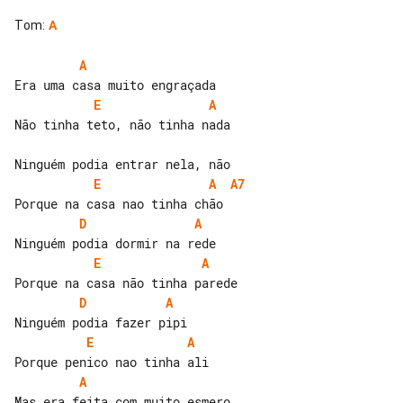
Tom
:
A
A
E
A
Não tinha teto, não tinha nada

E
A
A7
D
A
E
A
D
A
E
A
A