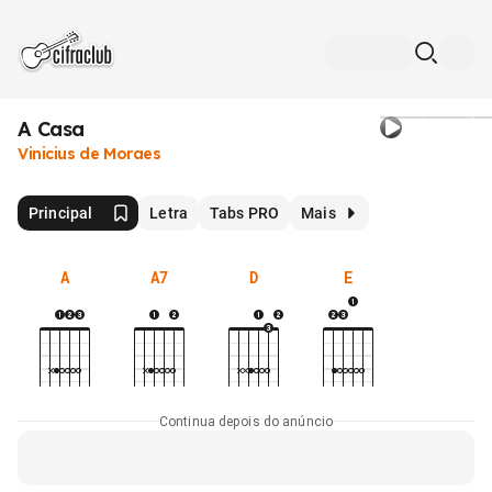
A Casa
Vinicius de Moraes
Principal
Letra
Tabs PRO
Mais
A
A7
D
E
Continua depois do anúncio