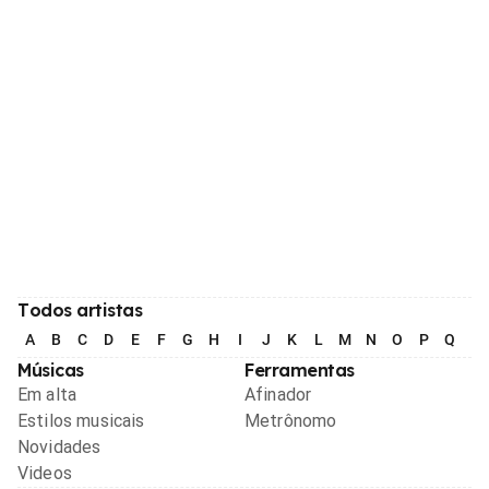
Todos artistas
A
B
C
D
E
F
G
H
I
J
K
L
M
N
O
P
Q
R
Músicas
Ferramentas
Em alta
Afinador
Estilos musicais
Metrônomo
Novidades
Videos