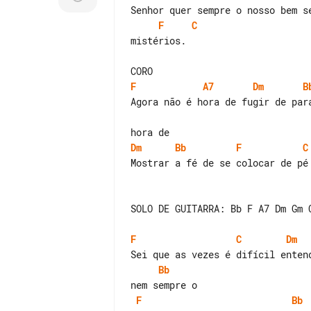
F
C
mistérios.

F
A7
Dm
B
Agora não é hora de fugir de par
Dm
Bb
F
C
Mostrar a fé de se colocar de pé 
SOLO DE GUITARRA: Bb F A7 Dm Gm C
F
C
Dm
Bb
F
Bb