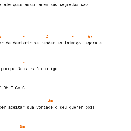
b
F
C
F
A7
ar de desistir se render ao inimigo  agora é

F
porque Deus está contigo.

 Bb F Gm C

Am
Gm