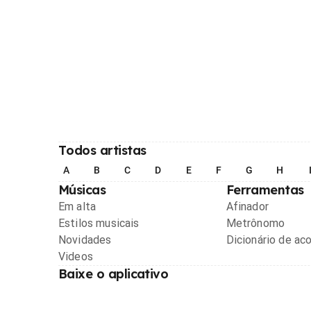
Todos artistas
A
B
C
D
E
F
G
H
Músicas
Ferramentas
Em alta
Afinador
Estilos musicais
Metrônomo
Novidades
Dicionário de ac
Videos
Baixe o aplicativo