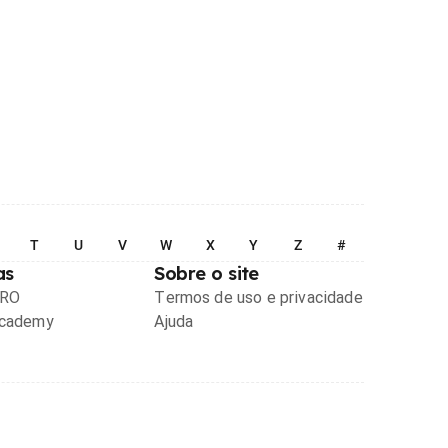
T
U
V
W
X
Y
Z
#
as
Sobre o site
PRO
Termos de uso e privacidade
Academy
Ajuda