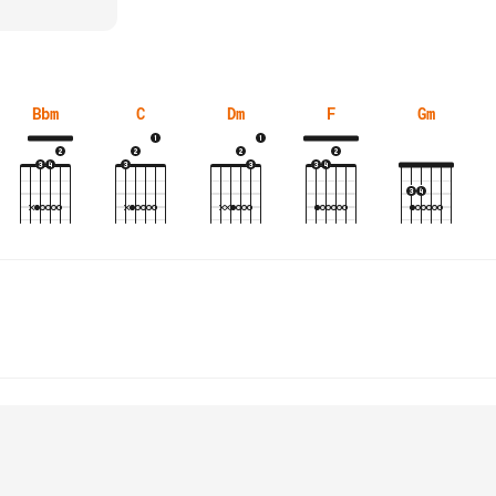
Bbm
C
Dm
F
Gm