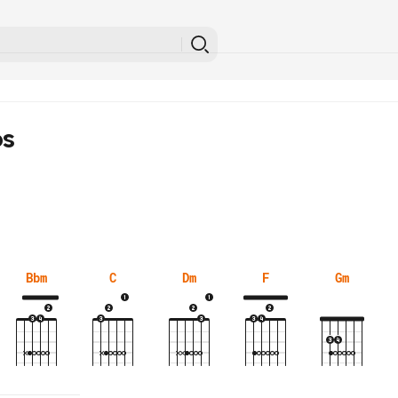
os
Bbm
C
Dm
F
Gm