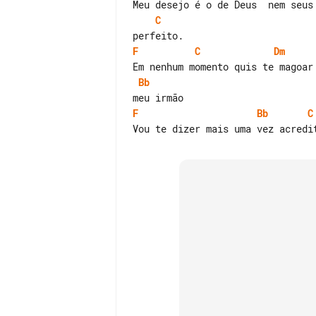
C
F
C
Dm
Bb
F
Bb
C