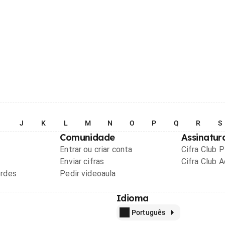
I
J
K
L
M
N
O
P
Q
R
S
Comunidade
Assinatur
Entrar ou criar conta
Cifra Club 
Enviar cifras
Cifra Club 
ordes
Pedir videoaula
Idioma
Português