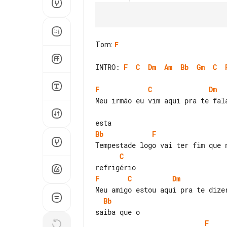
Tom
:
F
INTRO: 
F
C
Dm
Am
Bb
Gm
C
F
C
Dm
Meu irmão eu vim aqui pra te fal
Bb
F
C
F
C
Dm
Bb
F