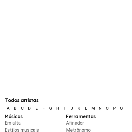
Todos artistas
A
B
C
D
E
F
G
H
I
J
K
L
M
N
O
P
Q
R
Músicas
Ferramentas
Em alta
Afinador
Estilos musicais
Metrônomo