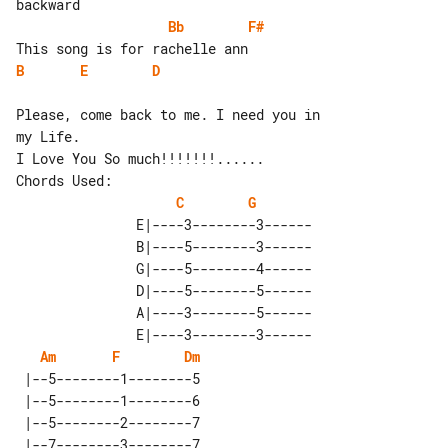
Bb
F#
B
E
D
Please, come back to me. I need you in 

my Life.

Chords Used: 

C
G
               E|----3--------3------

               B|----5--------3------

               G|----5--------4------

               D|----5--------5------

               A|----3--------5------

               E|----3--------3------

Am
F
Dm
 |--5--------1--------5 

 |--5--------1--------6 

 |--5--------2--------7 

 |--7--------3--------7 
