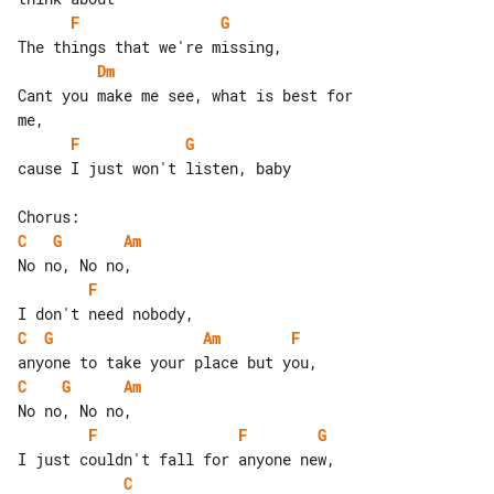
F
G
Dm
Cant you make me see, what is best for 

F
G
cause I just won't listen, baby

C
G
Am
F
C
G
Am
F
C
G
Am
F
F
G
C