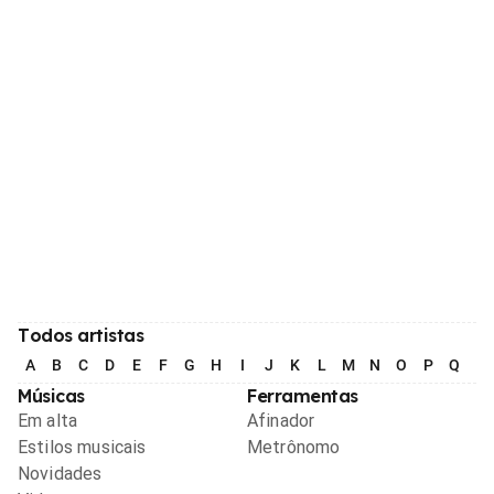
Todos artistas
A
B
C
D
E
F
G
H
I
J
K
L
M
N
O
P
Q
R
Músicas
Ferramentas
Em alta
Afinador
Estilos musicais
Metrônomo
Novidades