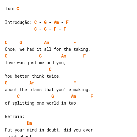
Tom
:
C
Introdução: 
C
 - 
G
 - 
Am
 - 
F
C
 - 
G
 - 
F
 - 
F
C
G
Am
F
C
G
Am
F
C
G
Am
F
C
G
Am
F
of splitting one world in two,

Dm
Put your mind in doubt, did you ever 
