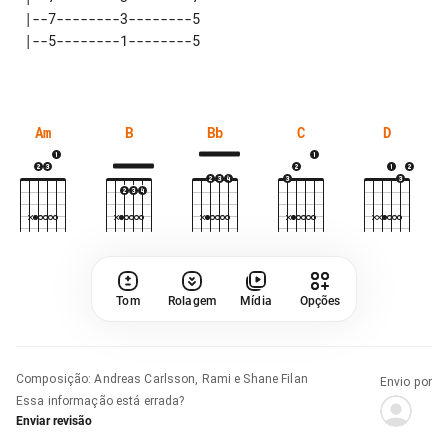
 |--7--------3--------5 

Am
B
Bb
C
D
Tom
Rolagem
Mídia
Opções
Composição
:
Andreas Carlsson, Rami e Shane Filan
Envio por
Essa informação está errada?
Enviar revisão