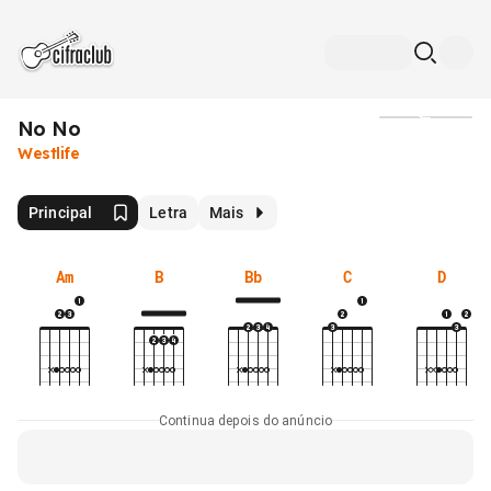
No No
Mídia
Westlife
Principal
Letra
Mais
Am
B
Bb
C
D
Continua depois do anúncio