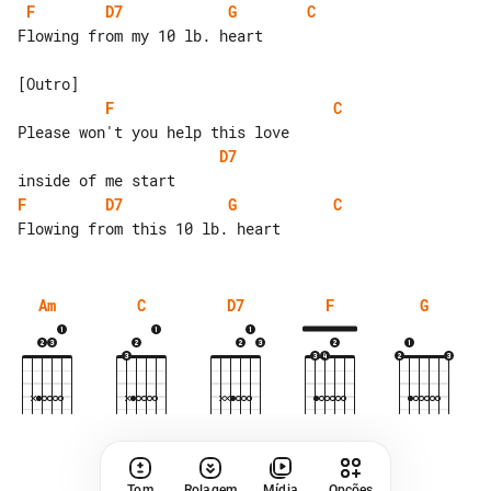
F
D7
G
C
Flowing from my 10 lb. heart

F
C
D7
F
D7
G
C
Am
C
D7
F
G
Tom
Rolagem
Mídia
Opções