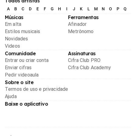
Todos artistas
A
B
C
D
E
F
G
H
I
J
K
L
M
N
O
P
Q
R
Músicas
Ferramentas
Em alta
Afinador
Estilos musicais
Metrônomo
Novidades
Videos
Comunidade
Assinaturas
Entrar ou criar conta
Cifra Club PRO
Enviar cifras
Cifra Club Academy
Pedir videoaula
Sobre o site
Termos de uso e privacidade
Ajuda
Baixe o aplicativo