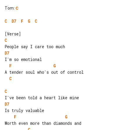
Tom
:
C
C
D7
F
G
C
C
D7
F
G
C
C
D7
F
G
C