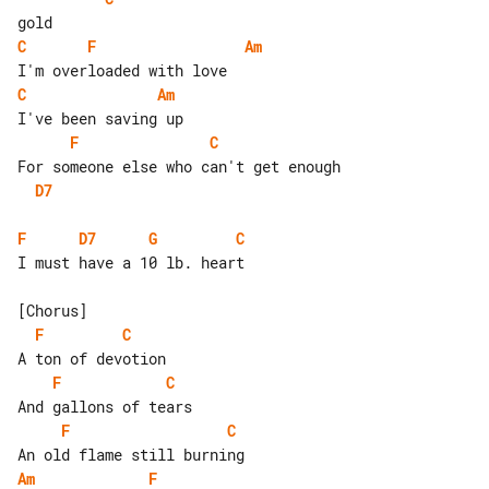
C
F
Am
C
Am
F
C
D7
F
D7
G
C
I must have a 10 lb. heart

F
C
F
C
F
C
Am
F