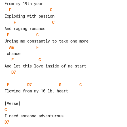
F
C
F
C
F
C
Am
F
F
C
D7
F
D7
G
C
Flowing from my 10 lb. heart

C
D7