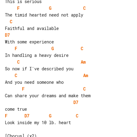
F
G
C
C
D7
F
G
C
C
Am
C
Am
F
C
D7
F
D7
G
C
Look inside my 10 lb. heart
