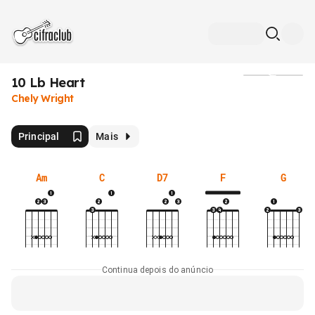
10 Lb Heart
Mídia
Chely Wright
Principal
Mais
Am
C
D7
F
G
Continua depois do anúncio