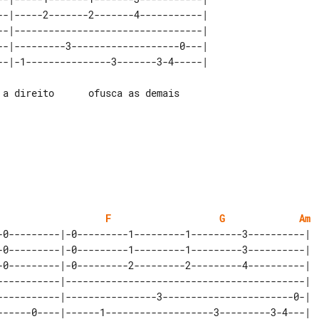
--|-----2-------2-------4-----------| 

--|---------------------------------| 

--|---------3-------------------0---| 

F
G
Am
-0---------|-0---------1---------1---------3----------| 

-0---------|-0---------1---------1---------3----------| 

-0---------|-0---------2---------2---------4----------| 

-----------|------------------------------------------| 

-----------|----------------3-----------------------0-| 
