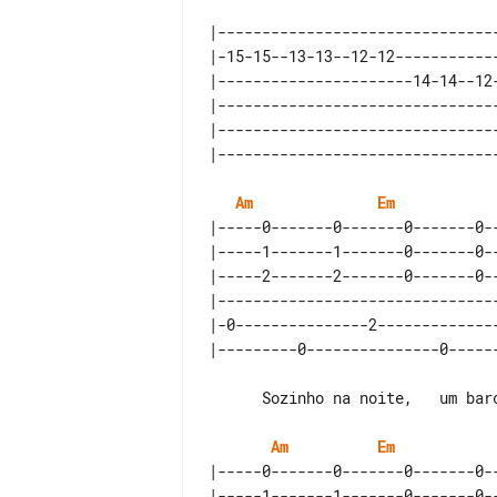
|-------------------------------
|-15-15--13-13--12-12-----------
|----------------------14-14--12
|-------------------------------
|-------------------------------
Am
Em
|-----0-------0-------0-------0-
|-----1-------1-------0-------0-
|-----2-------2-------0-------0-
|-------------------------------
|-0---------------2-------------
      Sozinho na noite,   um barco ruma.        Para onde vai?

Am
Em
|-----0-------0-------0-------0-
|-----1-------1-------0-------0-