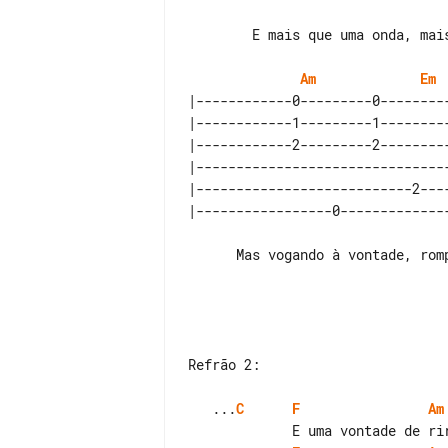
        E mais que uma onda, mais que uma maré,   tentaram prende-lo, impôr-lhe uma fé

Am
Em
|------------0---------0--------
|------------1---------1--------
|------------2---------2--------
|-------------------------------
|---------------------------2---
      Mas vogando à vontade, rompendo a saudade, vai quem já nada teme, vai o homem do leme_____

Refrão 2:

   ...
C
F
Am