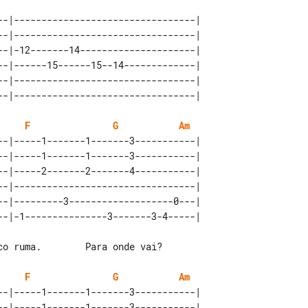
--|---------------------------------| 

--|---------------------------------| 

--|-12-------14---------------------| 

--|------15------15--14-------------| 

--|---------------------------------| 

F
G
Am
--|-----1-------1-------3-----------| 

--|-----1-------1-------3-----------| 

--|-----2-------2-------4-----------| 

--|---------------------------------| 

--|---------3-------------------0---| 

F
G
Am
--|-----1-------1-------3-----------| 

--|-----1-------1-------3-----------| 
