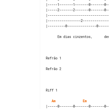
|-----1-------1-------0-------0-
|-----2-------2-------0-------0-
|-------------------------------
|-----------------2-------------
      Em dias cinzentos,      descanso eterno,  lá encontraram.

Refrão 1

Refrão 2

Riff 1

Am
Em
|-----0-------0-------0-------0-