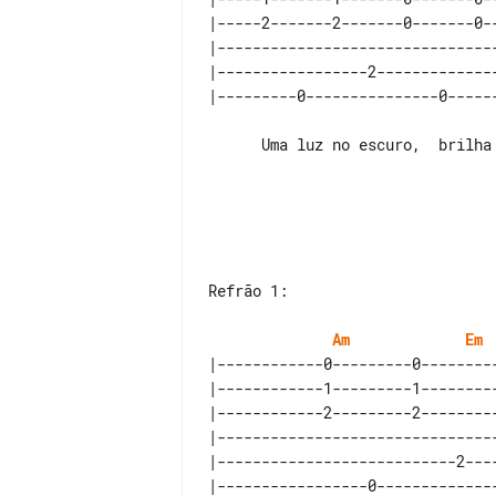
|-----2-------2-------0-------0-
|-------------------------------
|-----------------2-------------
      Uma luz no escuro,  brilha a direito      ofusca as demais

Refrão 1:

Am
Em
|------------0---------0--------
|------------1---------1--------
|------------2---------2--------
|-------------------------------
|---------------------------2---