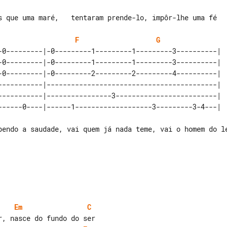
F
G
-0---------|-0---------1---------1---------3----------| 

-0---------|-0---------1---------1---------3----------| 

-0---------|-0---------2---------2---------4----------| 

-----------|------------------------------------------| 

-----------|----------------3-------------------------| 

Em
C