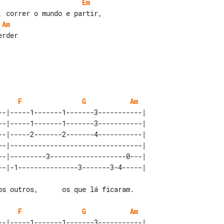
Em
Am
F
G
Am
--|-----1-------1-------3-----------| 

--|-----1-------1-------3-----------| 

--|-----2-------2-------4-----------| 

--|---------------------------------| 

--|---------3-------------------0---| 

F
G
Am
--|-----1-------1-------3-----------| 
