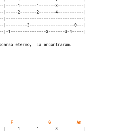
--|-----1-------1-------3-----------| 

--|-----2-------2-------4-----------| 

--|---------------------------------| 

--|---------3-------------------0---| 

F
G
Am
--|-----1-------1-------3-----------| 
