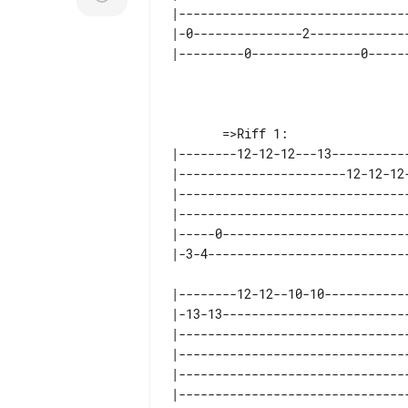
|-------------------------------
|-0---------------2-------------
|--------12-12-12---13----------
|-----------------------12-12-12
|-------------------------------
|-------------------------------
|-----0-------------------------
|--------12-12--10-10-----------
|-13-13-------------------------
|-------------------------------
|-------------------------------
|-------------------------------