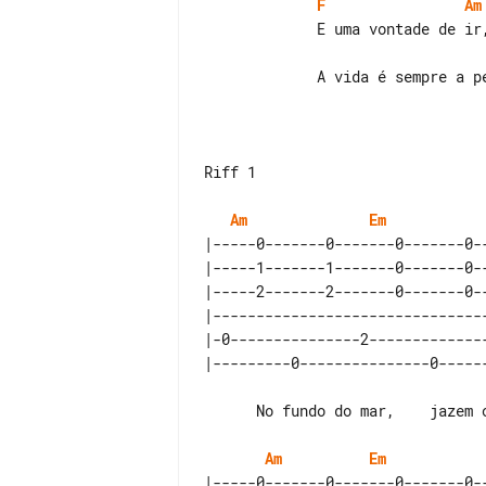
F
Am
             A vida é sempre a perder

Riff 1

Am
Em
|-----0-------0-------0-------0-
|-----1-------1-------0-------0-
|-----2-------2-------0-------0-
|-------------------------------
|-0---------------2-------------
      No fundo do mar,    jazem os outros,      os que lá ficaram.

Am
Em
|-----0-------0-------0-------0-