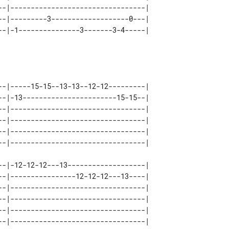
--|---------------------------------| 

--|---------3-------------------0---| 

--|-----15-15--13-13--12-12---------| 

--|-13-----------------------15-15--| 

--|---------------------------------| 

--|---------------------------------| 

--|---------------------------------| 

--|-12-12-12---13-------------------| 

--|----------------12-12-12---13----| 

--|---------------------------------| 

--|---------------------------------| 

--|---------------------------------| 
