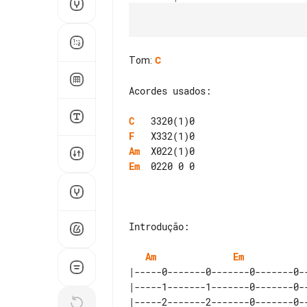
Tom
:
C
Acordes usados:

C
F
Am
Em
  0220 0 0

Introdução:

Am
Em
|-----0-------0-------0-------0-
|-----1-------1-------0-------0-
|-----2-------2-------0-------0-