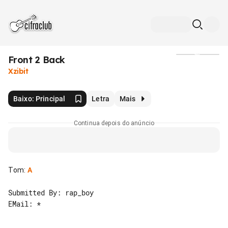
Front 2 Back
Mídia
Xzibit
Baixo: Principal
Letra
Mais
Continua depois do anúncio
Tom
:
A
Submitted By: rap_boy

EMail: *
