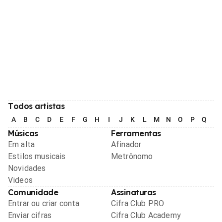
Todos artistas
A
B
C
D
E
F
G
H
I
J
K
L
M
N
O
P
Q
R
Músicas
Ferramentas
Em alta
Afinador
Estilos musicais
Metrônomo
Novidades
Videos
Comunidade
Assinaturas
Entrar ou criar conta
Cifra Club PRO
Enviar cifras
Cifra Club Academy