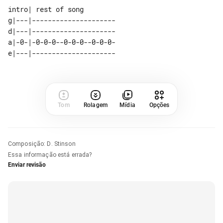
intro| rest of song

g|---|---------------------

d|---|---------------------

a|-0-|-0-0-0--0-0-0--0-0-0-

Tom
Rolagem
Mídia
Opções
Composição
:
D. Stinson
Essa informação está errada?
Enviar revisão