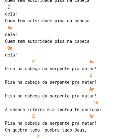
E
dela!

Am
dela!

Dm
E
Am
E
Am
Dm
E
Am
Pisa na cabeça da serpente pra matar!

E