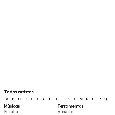
Todos artistas
A
B
C
D
E
F
G
H
I
J
K
L
M
N
O
P
Q
R
Músicas
Ferramentas
Em alta
Afinador