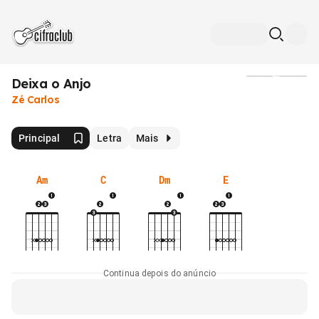
Deixa o Anjo
Mídia
Zé Carlos
Principal
Letra
Mais
Am
C
Dm
E
Continua depois do anúncio