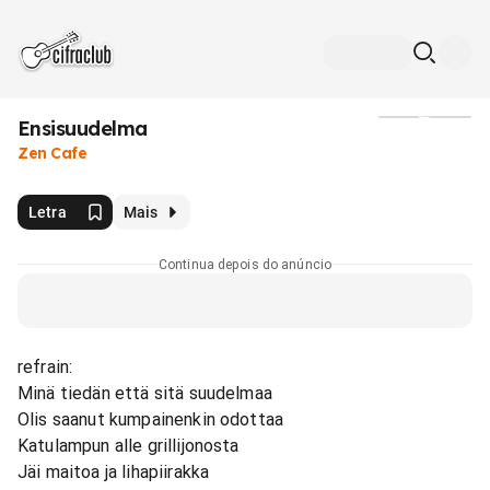
Ensisuudelma
Mídia
Zen Cafe
Letra
Mais
Continua depois do anúncio
refrain:
Minä tiedän että sitä suudelmaa
Olis saanut kumpainenkin odottaa
Katulampun alle grillijonosta
Jäi maitoa ja lihapiirakka