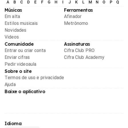
A
B
C
D
E
F
G
H
I
J
K
L
M
N
O
P
Q
R
Músicas
Ferramentas
Em alta
Afinador
Estilos musicais
Metrônomo
Novidades
Videos
Comunidade
Assinaturas
Entrar ou criar conta
Cifra Club PRO
Enviar cifras
Cifra Club Academy
Pedir videoaula
Sobre o site
Termos de uso e privacidade
Ajuda
Baixe o aplicativo
Idioma