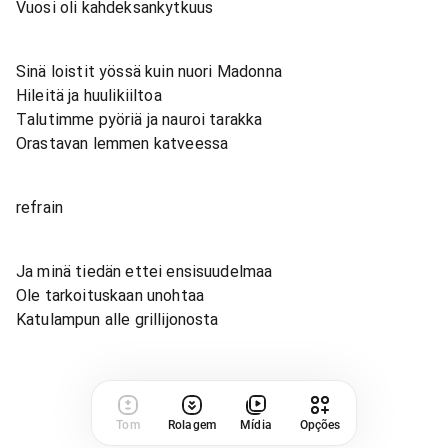
Vuosi oli kahdeksankytkuus
Sinä loistit yössä kuin nuori Madonna
Hileitä ja huulikiiltoa
Talutimme pyöriä ja nauroi tarakka
Orastavan lemmen katveessa
refrain
Ja minä tiedän ettei ensisuudelmaa
Ole tarkoituskaan unohtaa
Katulampun alle grillijonosta
Tom
Rolagem
Mídia
Opções