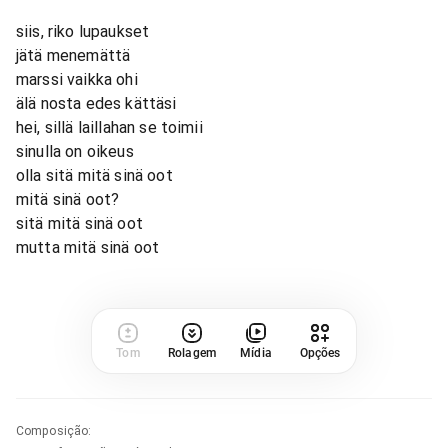
siis, riko lupaukset
jätä menemättä
marssi vaikka ohi
älä nosta edes kättäsi
hei, sillä laillahan se toimii
sinulla on oikeus
olla sitä mitä sinä oot
mitä sinä oot?
sitä mitä sinä oot
mutta mitä sinä oot
Tom
Rolagem
Mídia
Opções
Composição
: