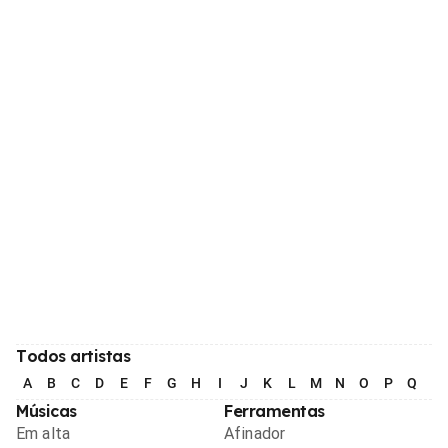
Todos artistas
A
B
C
D
E
F
G
H
I
J
K
L
M
N
O
P
Q
R
Músicas
Ferramentas
Em alta
Afinador