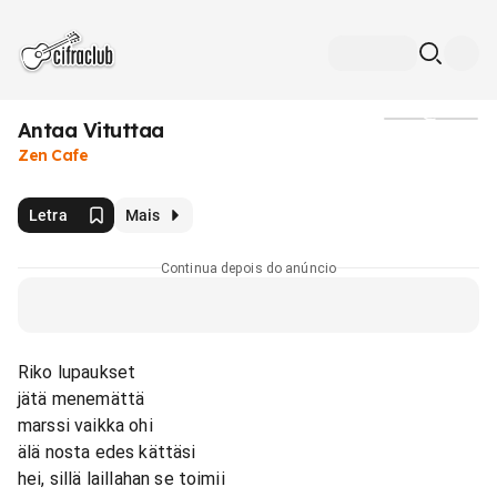
Antaa Vituttaa
Mídia
Zen Cafe
Letra
Mais
Continua depois do anúncio
Riko lupaukset
jätä menemättä
marssi vaikka ohi
älä nosta edes kättäsi
hei, sillä laillahan se toimii