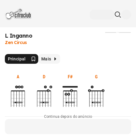
L Inganno
Mídia
Zen Circus
Principal
Mais
A
D
F#
G
Continua depois do anúncio