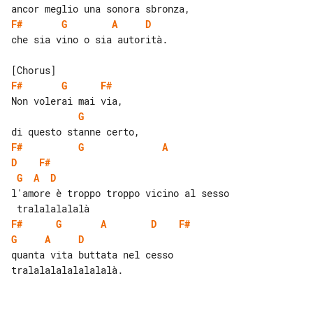
F#
G
A
D
che sia vino o sia autorità.

F#
G
F#
G
F#
G
A
D
F#
G
A
D
l'amore è troppo troppo vicino al sesso

F#
G
A
D
F#
G
A
D
quanta vita buttata nel cesso 
