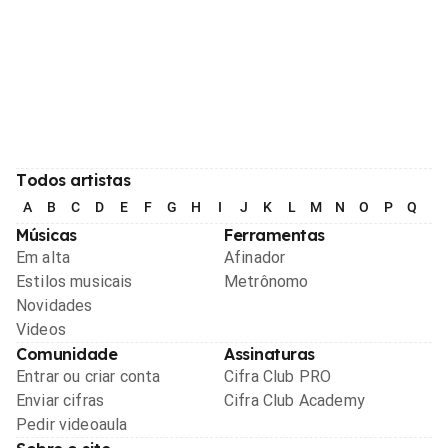
Todos artistas
A
B
C
D
E
F
G
H
I
J
K
L
M
N
O
P
Q
R
Músicas
Ferramentas
Em alta
Afinador
Estilos musicais
Metrônomo
Novidades
Videos
Comunidade
Assinaturas
Entrar ou criar conta
Cifra Club PRO
Enviar cifras
Cifra Club Academy
Pedir videoaula