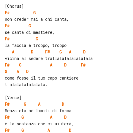
F#
G
F#
G
F#
G
A
D
F#
G
A
D
F#
G
A
D
F#
G
A
D
come fosse il tuo capo cantiere 

tralalalalalalalà.

F#
G
A
D
F#
G
A
D
F#
G
A
D