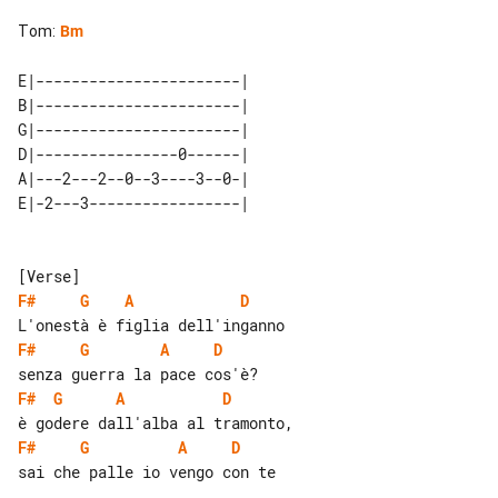
Tom
:
Bm
E|-----------------------| 

B|-----------------------| 

G|-----------------------| 

D|----------------0------| 

A|---2---2--0--3----3--0-| 

F#
G
A
D
F#
G
A
D
F#
G
A
D
F#
G
A
D
sai che palle io vengo con te
