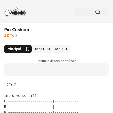
Pin Cushion
Mídia
ZZ Top
Principal
Tabs PRO
Mais
Continua depois do anúncio
Tom
:
C
E|----------------------|------------

B|----------------------|------------

G|-------------------3--|------------
