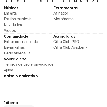
A
B
C
D
E
F
G
H
I
J
K
L
M
N
O
P
Q
R
Músicas
Ferramentas
Em alta
Afinador
Estilos musicais
Metrônomo
Novidades
Videos
Comunidade
Assinaturas
Entrar ou criar conta
Cifra Club PRO
Enviar cifras
Cifra Club Academy
Pedir videoaula
Sobre o site
Termos de uso e privacidade
Ajuda
Baixe o aplicativo
Idioma