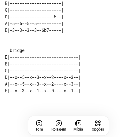
B|---------------------| 

G|---------------------| 

D|------------------5--| 

A|-5--5--5--5----------| 

E|----------------------------| 

B|----------------------------| 

G|----------------------------| 

D|--x--5--x--3--x--2----x--3--| 

A|--x--5--x--3--x--2----x--3--| 

Tom
Rolagem
Mídia
Opções