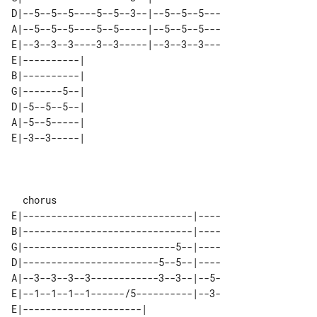
D|--5--5--5----5--5--3--|--5--5--5---

A|--5--5--5----5--5-----|--5--5--5---

E|--3--3--3----3--3-----|--3--3--3---

E|----------| 

B|----------| 

G|-------5--| 

D|-5--5--5--| 

A|-5--5-----| 

E|------------------------------|----

B|------------------------------|----

G|---------------------------5--|----

D|------------------------5--5--|----

A|--3--3--3--3------------3--3--|--5-

E|--1--1--1--1------/5----------|--3-

E|---------------------| 
