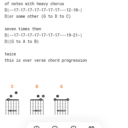
D|--17-17-17-17-17-17-17---12-10-| 

seven times then

D|--17-17-17-17-17-17-17---19-21-| 

twice

this is over verse chord progression

C
D
G