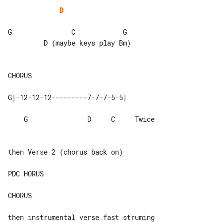
D
G               C            G         

         D (maybe keys play Bm)

    G               D     C     Twice

then Verse 2 (chorus back on)

PDC HORUS

CHORUS

then instrumental verse fast struming 
