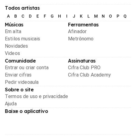
Todos artistas
A
B
C
D
E
F
G
H
I
J
K
L
M
N
O
P
Q
R
Músicas
Ferramentas
Em alta
Afinador
Estilos musicais
Metrônomo
Novidades
Videos
Comunidade
Assinaturas
Entrar ou criar conta
Cifra Club PRO
Enviar cifras
Cifra Club Academy
Pedir videoaula
Sobre o site
Termos de uso e privacidade
Ajuda
Baixe o aplicativo