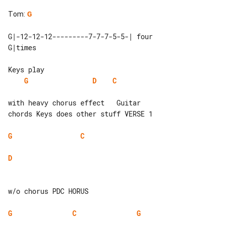
Tom
:
G
G|-12-12-12---------7-7-7-5-5-| four 

G
D
C
with heavy chorus effect   Guitar 

chords Keys does other stuff VERSE 1

G
C
D
w/o chorus PDC HORUS

G
C
G