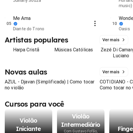
Julliany Souza
Florian
music)
Me Ama
Wonde
05
10
Diante do Trono
Oasis
Artistas populares
Ver mais
Harpa Cristã
Músicas Católicas
Zezé Di Camar
Luciano
Novas aulas
Ver mais
AZUL - Djavan (Simplificada) | Como tocar
COTIDIANO - Ch
no violão
Como tocar no 
Cursos para você
Violão
Violão
Intermediário
Iniciante
Finge
Com Gustavo Fofão,