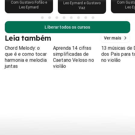
Com Gustavo Fofão e
Com Gusta
Leo Eymard e Gustavo
Leo Eymard
Leo E
Vaz
Liberar todos os cursos
Leia também
Ver mais
Chord Melody: o
Aprenda 14 cifras
13 músicas de 
que é e como tocar
simplificadas de
dos Pais para t
harmonia e melodia
Caetano Veloso no
no violão
juntas
violão