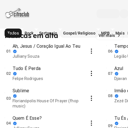
Todos
Rock
Sertanejo
Gospel/Religioso
MPB
Mais
Músicas em alta
Ver mais
Ah, Jesus / Coração Igual Ao Teu
Tempo
01
06
Julliany Souza
Legião
Tudo É Perda
Azul
02
07
Felipe Rodrigues
Djavan
Sublime
Irmão 
08
03
Florianópolis House Of Prayer (fhop
Zezé D
music)
Quem É Esse?
Tu És 
04
pourri)
09