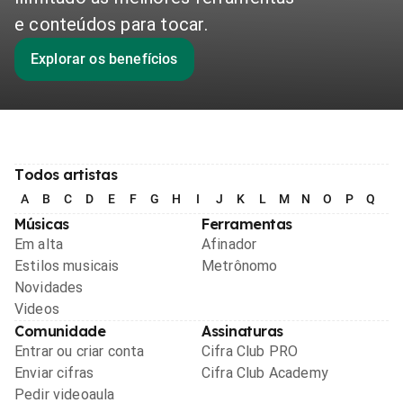
e conteúdos para tocar.
Explorar os benefícios
Todos artistas
A
B
C
D
E
F
G
H
I
J
K
L
M
N
O
P
Q
R
Músicas
Ferramentas
Em alta
Afinador
Estilos musicais
Metrônomo
Novidades
Videos
Comunidade
Assinaturas
Entrar ou criar conta
Cifra Club PRO
Enviar cifras
Cifra Club Academy
Pedir videoaula