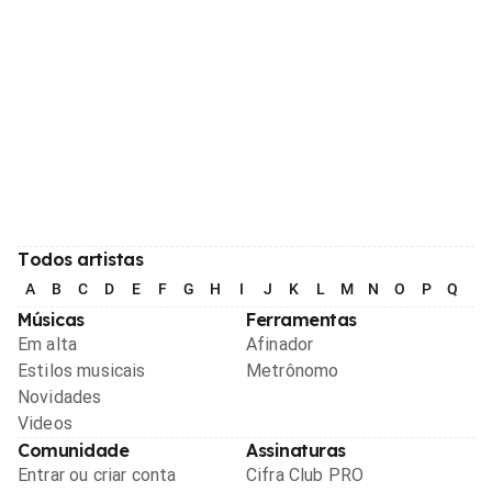
Todos artistas
A
B
C
D
E
F
G
H
I
J
K
L
M
N
O
P
Q
R
Músicas
Ferramentas
Em alta
Afinador
Estilos musicais
Metrônomo
Novidades
Videos
Comunidade
Assinaturas
Entrar ou criar conta
Cifra Club PRO