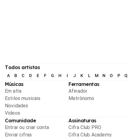
Todos artistas
A
B
C
D
E
F
G
H
I
J
K
L
M
N
O
P
Q
R
Músicas
Ferramentas
Em alta
Afinador
Estilos musicais
Metrônomo
Novidades
Videos
Comunidade
Assinaturas
Entrar ou criar conta
Cifra Club PRO
Enviar cifras
Cifra Club Academy