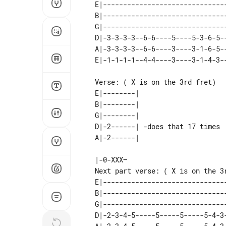
E|-------------------------------
B|-------------------------------
G|-------------------------------
D|-3-3-3-3--6-6----5----5-3-6-5--
A|-3-3-3-3--6-6----3----3-1-6-5--
Verse: ( X is on the 3rd fret)

E|--------|                     

B|--------|                     

G|--------|                     

D|-2------| -does that 17 times 

Next part verse: ( X is on the 3r
E|------------------------------
B|------------------------------
G|------------------------------
D|-2-3-4-5-----5-----5-----5-4-3