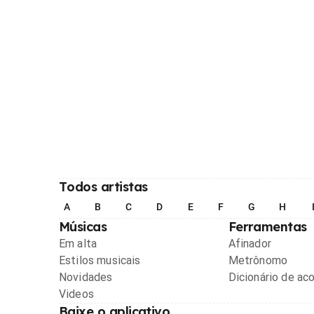
Todos artistas
A
B
C
D
E
F
G
H
Músicas
Ferramentas
Em alta
Afinador
Estilos musicais
Metrônomo
Novidades
Dicionário de ac
Videos
Baixe o aplicativo