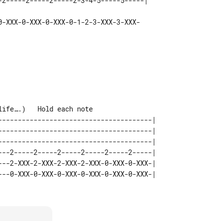
ife….)   Hold each note

---------------------------------------| 

---------------------------------------| 

---------------------------------------| 

---2-----2-----2-----2-----2-----2-----| 

---2-XXX-2-XXX-2-XXX-2-XXX-0-XXX-0-XXX-| 
