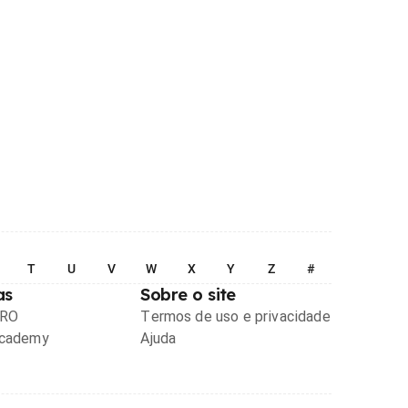
T
U
V
W
X
Y
Z
#
as
Sobre o site
PRO
Termos de uso e privacidade
Academy
Ajuda