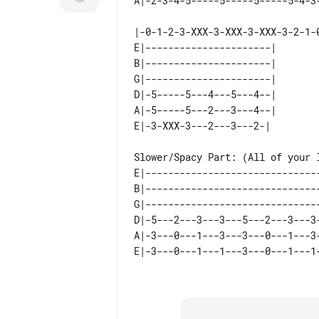
E|----------------------| 

B|----------------------| 

G|----------------------| 

D|-5-----5---4---5---4--| 

A|-5-----5---2---3---4--| 

Slower/Spacy Part: (All of your l
E|------------------------------
B|------------------------------
G|------------------------------
D|-5---2---3---3---5---2---3---3
A|-3---0---1---3---3---0---1---3