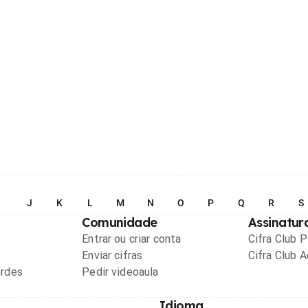
I
J
K
L
M
N
O
P
Q
R
S
Comunidade
Assinatur
Entrar ou criar conta
Cifra Club 
Enviar cifras
Cifra Club 
ordes
Pedir videoaula
Idioma