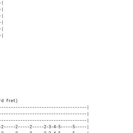
| 

| 

| 

| 

| 

d fret)

-------------------------------------| 

-------------------------------------| 

-------------------------------------| 

-2-----2-----2-----2-3-4-5-----5-----| 
