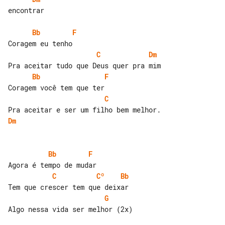
encontrar

Bb
F
C
Dm
Bb
F
C
Dm
Bb
F
C
Cº
Bb
G
Algo nessa vida ser melhor (2x)
