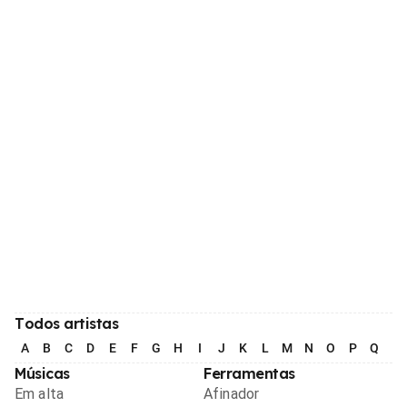
Todos artistas
A
B
C
D
E
F
G
H
I
J
K
L
M
N
O
P
Q
R
Músicas
Ferramentas
Em alta
Afinador