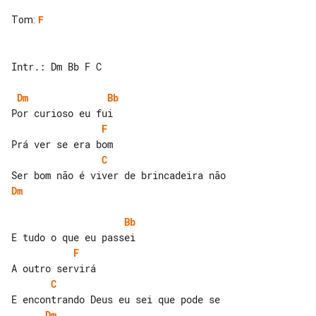
Tom
:
F
Intr.: Dm Bb F C

Dm
Bb
F
C
Dm
Bb
F
C
Dm