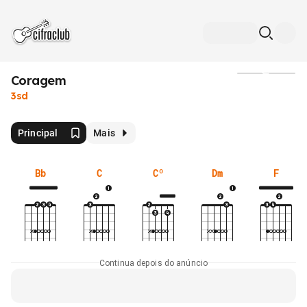
Coragem
Mídia
3sd
Principal
Mais
Bb
C
Cº
Dm
F
Continua depois do anúncio