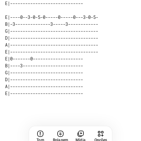
E|----0--3-0-5-0-----0-----0---3-0-5-

B|-3--------------3-----3------------

G|-----------------------------------

D|-----------------------------------

A|-----------------------------------

E|-----------------------------------

E|0-------0-------------------- 

B|----3------------------------ 

G|----------------------------- 

D|----------------------------- 

A|----------------------------- 

Tom
Rolagem
Mídia
Opções