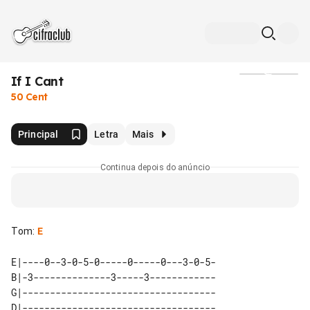
If I Cant
Mídia
50 Cent
Principal
Letra
Mais
Continua depois do anúncio
Tom
:
E
E|----0--3-0-5-0-----0-----0---3-0-5-

B|-3--------------3-----3------------

G|-----------------------------------

D|-----------------------------------
