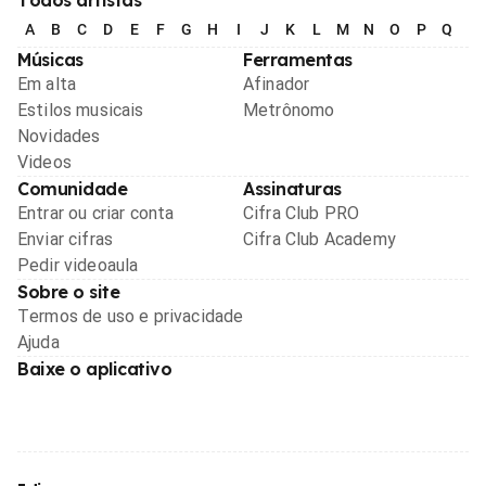
A
B
C
D
E
F
G
H
I
J
K
L
M
N
O
P
Q
R
Músicas
Ferramentas
Em alta
Afinador
Estilos musicais
Metrônomo
Novidades
Videos
Comunidade
Assinaturas
Entrar ou criar conta
Cifra Club PRO
Enviar cifras
Cifra Club Academy
Pedir videoaula
Sobre o site
Termos de uso e privacidade
Ajuda
Baixe o aplicativo