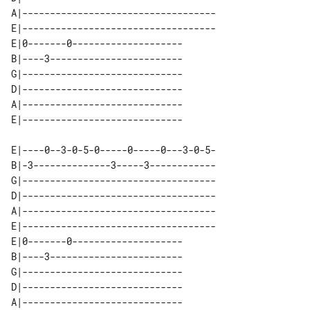
A|-----------------------------------

E|-----------------------------------

E|0-------0-------------------- 

B|----3------------------------ 

G|----------------------------- 

D|----------------------------- 

A|----------------------------- 

E|----0--3-0-5-0-----0-----0---3-0-5-

B|-3--------------3-----3------------

G|-----------------------------------

D|-----------------------------------

A|-----------------------------------

E|-----------------------------------

E|0-------0-------------------- 

B|----3------------------------ 

G|----------------------------- 

D|----------------------------- 

A|----------------------------- 
