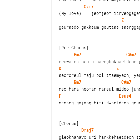
C#m7
E
geuraedo gakkeum geuttae saengga
Bm7
C#m7
D
E
Bm7
C#m7
F
Esus4
sesang gajang himi dwaetdeon geud
Dmaj7