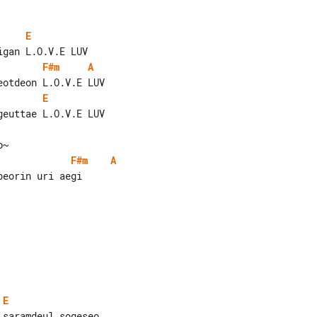
E
F#m
A
E
F#m
A
eorin uri aegi

E