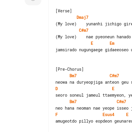
Dmaj7
C#m7
E
Em
jamsirado nugungaege gidaeeoseo u
Bm7
C#m7
D
E
Bm7
C#m7
F
Esus4
E
amugeotdo pillyo eopdeon geunareu