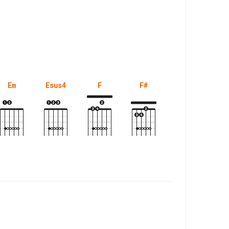
Em
Esus4
F
F#
F#m