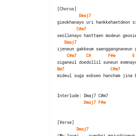
Dmaj7
C#m7
Dmaj7
C#m7
C#
F#m
E
Bm7
C#m7
mideul suga eobseo hancham jina b
Dmaj7
F#m
Dmaj7