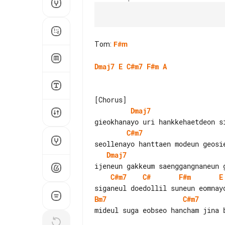
Tom
:
F#m
Dmaj7
E
C#m7
F#m
A
Dmaj7
C#m7
Dmaj7
C#m7
C#
F#m
E
Bm7
C#m7
mideul suga eobseo hancham jina b