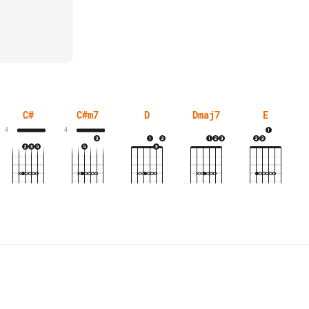
C#
C#m7
D
Dmaj7
E
4
4