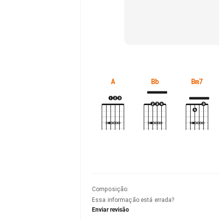
A
Bb
Bm7
Composição
:
Essa informação está errada?
Enviar revisão