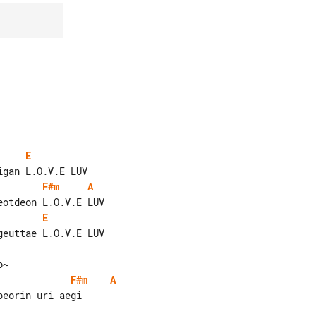
E
F#m
A
E
F#m
A
eorin uri aegi
