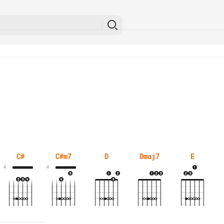
C#
C#m7
D
Dmaj7
E
4
4