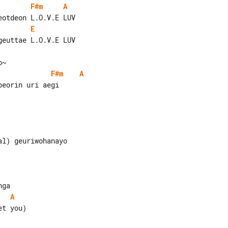
F#m
A
E
F#m
A
eorin uri aegi

A
t you)
