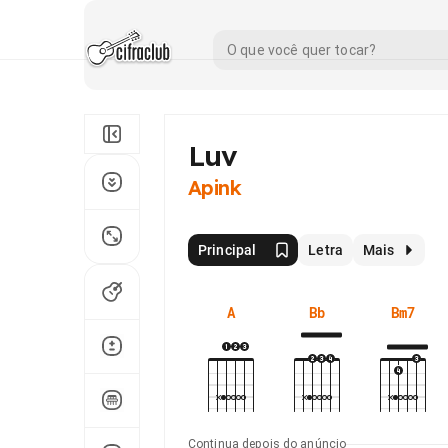
Luv
Apink
Principal
Letra
Mais
A
Bb
Bm7
Continua depois do anúncio