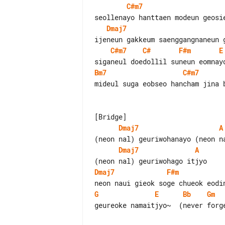
C#m7
Dmaj7
C#m7
C#
F#m
E
Bm7
C#m7
mideul suga eobseo hancham jina b
Dmaj7
A
Dmaj7
A
Dmaj7
F#m
G
E
Bb
Gm
geureoke namaitjyo~  (never forge