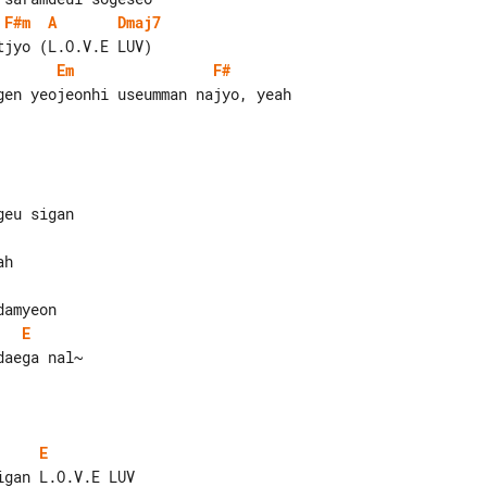
F#m
A
Dmaj7
Em
F#
gen yeojeonhi useumman najyo, yeah

E
aega nal~

E