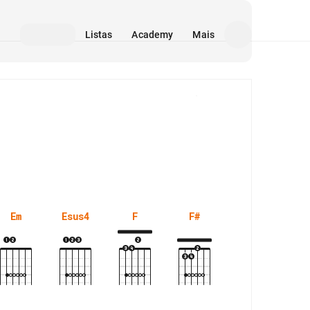
Listas
Academy
Mais
Mídia
Em
Esus4
F
F#
F#m