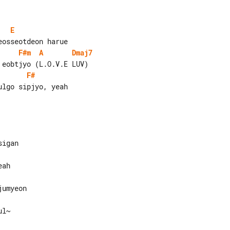
E
F#m
A
Dmaj7
F#
lgo sipjyo, yeah

l~
