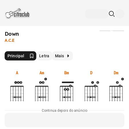
Down
Mídia
A.C.E
Principal
Letra
Mais
A
Am
Bm
D
Dm
Continua depois do anúncio