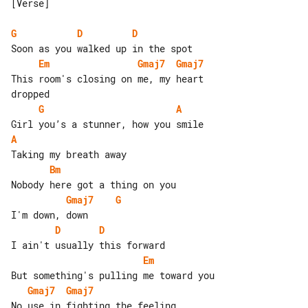
[Verse]

G
D
D
Em
Gmaj7
Gmaj7
This room's closing on me, my heart 

G
A
A
Bm
Gmaj7
G
D
D
Em
Gmaj7
Gmaj7