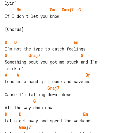
Bm
Gm
Gmaj7
G
If I don't let you know

[Chorus]

D
D
Em
G
Gmaj7
G
Something bout you got me stuck and I'm

A
A
Bm
Gmaj7
G
D
D
Em
Gmaj7