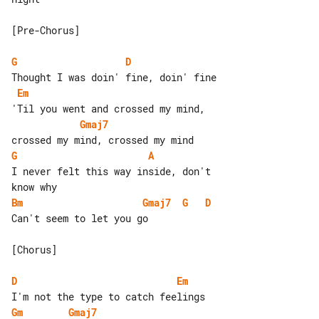
[Pre-Chorus]

G
D
Em
Gmaj7
G
A
I never felt this way inside, don't 

Bm
Gmaj7
G
D
Can't seem to let you go

[Chorus]

D
Em
Gm
Gmaj7