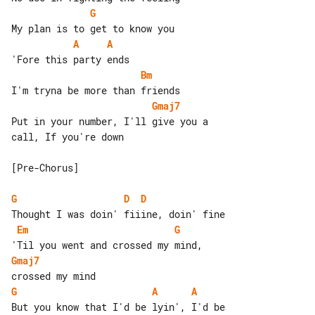
G
A
A
Bm
Gmaj7
Put in your number, I'll give you a 

call, If you're down

[Pre-Chorus]

G
D
D
Em
G
Gmaj7
G
A
A
But you know that I'd be lyin', I'd be 
