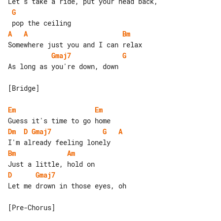
G
A
A
Bm
Gmaj7
G
As long as you're down, down

[Bridge]

Em
Em
Dm
D
Gmaj7
G
A
Bm
Am
D
Gmaj7
Let me drown in those eyes, oh

[Pre-Chorus]
