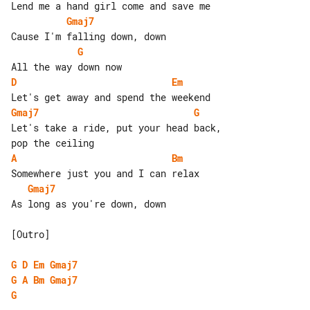
Gmaj7
G
D
Em
Gmaj7
G
Let's take a ride, put your head back, 

A
Bm
Gmaj7
As long as you're down, down

[Outro]

G
D
Em
Gmaj7
G
A
Bm
Gmaj7
G