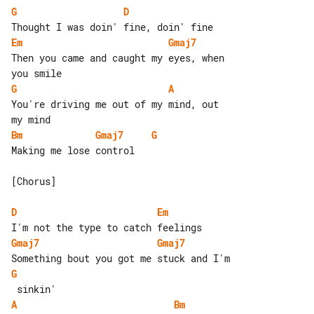
G
D
Em
Gmaj7
Then you came and caught my eyes, when 

G
A
You're driving me out of my mind, out 

Bm
Gmaj7
G
Making me lose control

[Chorus]

D
Em
Gmaj7
Gmaj7
G
A
Bm