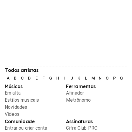
Todos artistas
A
B
C
D
E
F
G
H
I
J
K
L
M
N
O
P
Q
R
Músicas
Ferramentas
Em alta
Afinador
Estilos musicais
Metrônomo
Novidades
Videos
Comunidade
Assinaturas
Entrar ou criar conta
Cifra Club PRO