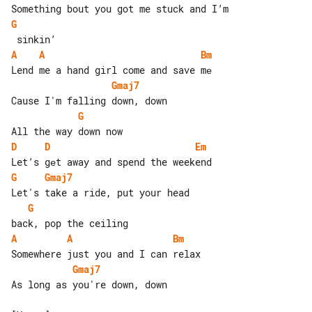
G
A
A
Bm
Gmaj7
G
D
D
Em
G
Gmaj7
G
A
A
Bm
Gmaj7
As long as you're down, down
