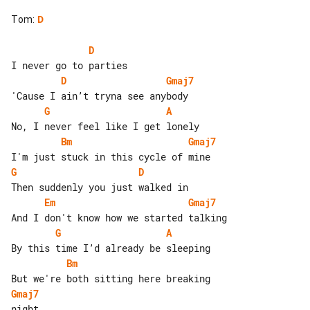
Tom
:
D
D
D
Gmaj7
G
A
Bm
Gmaj7
G
D
Em
Gmaj7
G
A
Bm
Gmaj7
night
