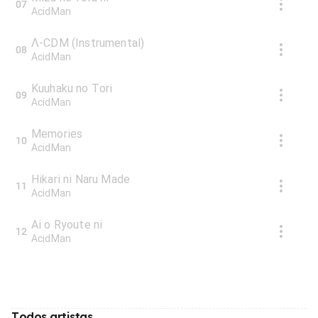
07
AcidMan
Λ-CDM (Instrumental)
08
AcidMan
Kuuhaku no Tori
09
AcidMan
Memories
10
AcidMan
Hikari ni Naru Made
11
AcidMan
Ai o Ryoute ni
12
AcidMan
Todos artistas