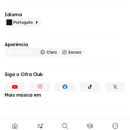
Idioma
Português
Aparência
Automático
Claro
Escuro
Siga o Cifra Club
Mais música em
Feito com
em todo o Brasil
© 1996 - 2026, o maior site de ensino de música do Brasil