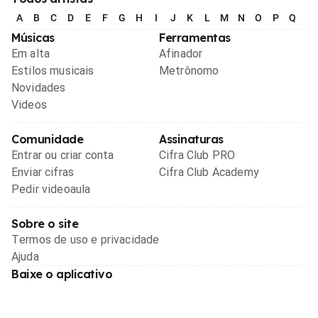
A
B
C
D
E
F
G
H
I
J
K
L
M
N
O
P
Q
R
Músicas
Ferramentas
Em alta
Afinador
Estilos musicais
Metrônomo
Novidades
Videos
Comunidade
Assinaturas
Entrar ou criar conta
Cifra Club PRO
Enviar cifras
Cifra Club Academy
Pedir videoaula
Sobre o site
Termos de uso e privacidade
Ajuda
Baixe o aplicativo