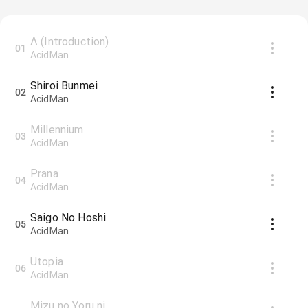
Λ (Introduction)
01
AcidMan
Shiroi Bunmei
02
AcidMan
Millennium
03
AcidMan
Prana
04
AcidMan
Saigo No Hoshi
05
AcidMan
Utopia
06
AcidMan
Mizu no Yoru ni