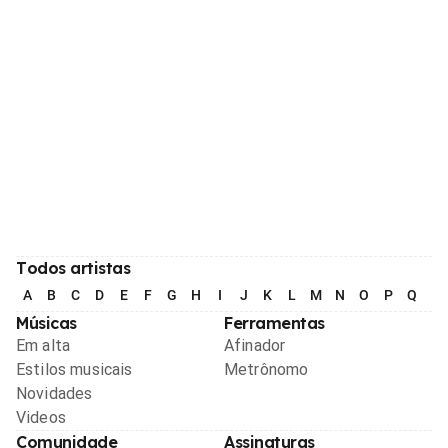
Todos artistas
A
B
C
D
E
F
G
H
I
J
K
L
M
N
O
P
Q
R
Músicas
Ferramentas
Em alta
Afinador
Estilos musicais
Metrônomo
Novidades
Videos
Comunidade
Assinaturas