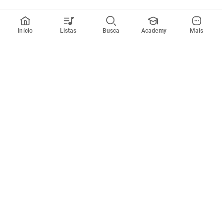
Início
Listas
Busca
Academy
Mais
Todos artistas
A
B
C
D
E
F
G
H
I
J
K
L
M
N
O
P
Q
R
Músicas
Ferramentas
Em alta
Afinador
Estilos musicais
Metrônomo
Novidades
Videos
Comunidade
Assinaturas
Entrar ou criar conta
Cifra Club PRO
Enviar cifras
Cifra Club Academy
Pedir videoaula