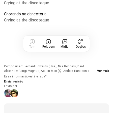
Crying at the discoteque
Chorando na danceteria
Crying at the discoteque
Tom
Rolagem
Mídia
Opções
Composição
:
Bernard Edwards (Usa), Nile Rodgers, Bard
Alexander Bengt Magnus, Action Man (S), Anders Hansson e
Ver mais
Michael Dimitrios Goulos
Essa informação está errada?
Enviar revisão
Envio por