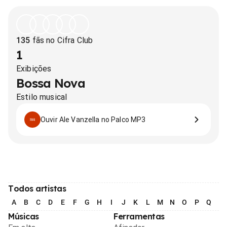
135
fãs no Cifra Club
1
Exibições
Bossa Nova
Estilo musical
Ouvir Ale Vanzella no Palco MP3
Todos artistas
A
B
C
D
E
F
G
H
I
J
K
L
M
N
O
P
Q
R
Músicas
Ferramentas