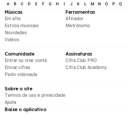
A
B
C
D
E
F
G
H
I
J
K
L
M
N
O
P
Q
R
Músicas
Ferramentas
Em alta
Afinador
Estilos musicais
Metrônomo
Novidades
Videos
Comunidade
Assinaturas
Entrar ou criar conta
Cifra Club PRO
Enviar cifras
Cifra Club Academy
Pedir videoaula
Sobre o site
Termos de uso e privacidade
Ajuda
Baixe o aplicativo