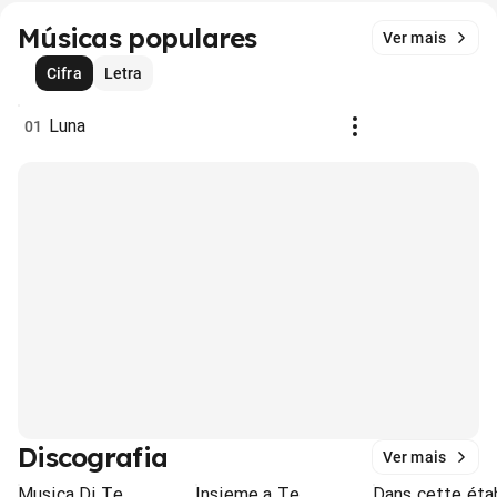
Músicas populares
Ver mais
Cifra
Letra
Luna
01
Discografia
Ver mais
Musica Di Te
Insieme a Te
Dans cette éta