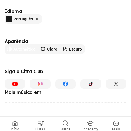
Idioma
Português
Aparência
Automático
Claro
Escuro
Siga o Cifra Club
Mais música em
Feito com
em todo o Brasil
© 1996 - 2026, o maior site de ensino de música do Brasil
Início
Listas
Busca
Academy
Mais