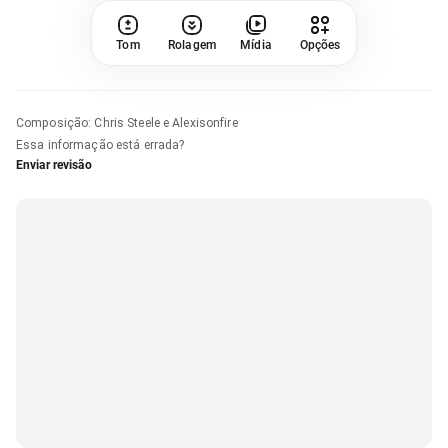
Tom
Rolagem
Mídia
Opções
Composição
:
Chris Steele e Alexisonfire
Essa informação está errada?
Enviar revisão