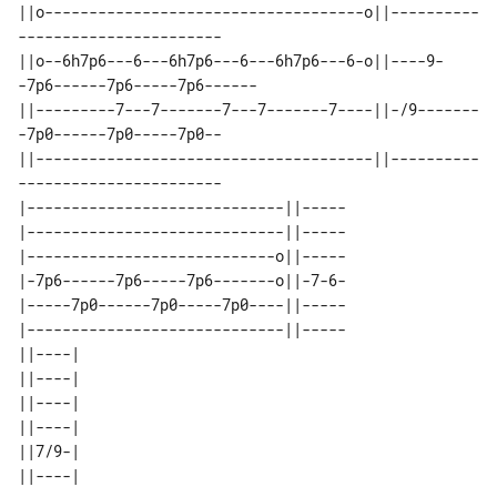
||o------------------------------------o||----------
-----------------------

||o--6h7p6---6---6h7p6---6---6h7p6---6-o||----9-
-7p6------7p6-----7p6------

||---------7---7-------7---7-------7----||-/9-------
-7p0------7p0-----7p0--

||--------------------------------------||----------
|-----------------------------||-----

|-----------------------------||-----

|----------------------------o||-----

|-7p6------7p6-----7p6-------o||-7-6-

|-----7p0------7p0-----7p0----||-----

|-----------------------------||-----

||----| 

||----| 

||----| 

||----| 

||7/9-| 
