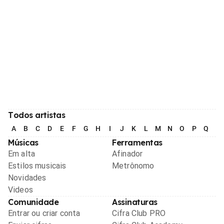
Todos artistas
A
B
C
D
E
F
G
H
I
J
K
L
M
N
O
P
Q
R
Músicas
Ferramentas
Em alta
Afinador
Estilos musicais
Metrônomo
Novidades
Videos
Comunidade
Assinaturas
Entrar ou criar conta
Cifra Club PRO