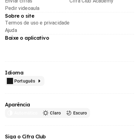
Enviar cifras
Cifra Club Academy
Pedir videoaula
Sobre o site
Termos de uso e privacidade
Ajuda
Baixe o aplicativo
Idioma
Português
Aparência
Automático
Claro
Escuro
Siga o Cifra Club