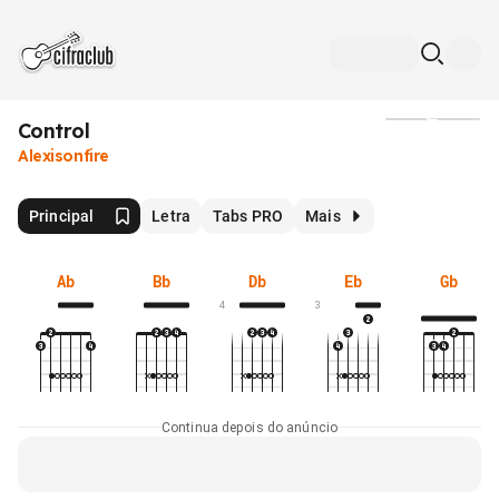
Control
Mídia
Alexisonfire
Principal
Letra
Tabs PRO
Mais
Ab
Bb
Db
Eb
Gb
4
3
Continua depois do anúncio