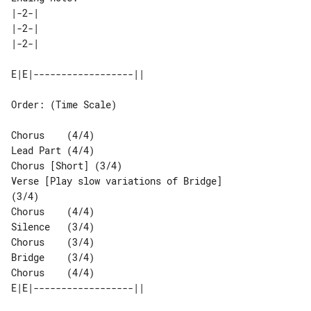
|-2-|

|-2-|

|-2-|

Order: (Time Scale)

Chorus    (4/4)

Lead Part (4/4)

Chorus [Short] (3/4)

Verse [Play slow variations of Bridge] 

(3/4)

Chorus    (4/4)

Silence   (3/4)

Chorus    (3/4)

Bridge    (3/4)
