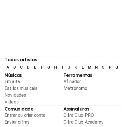
Todos artistas
A
B
C
D
E
F
G
H
I
J
K
L
M
N
O
P
Q
R
Músicas
Ferramentas
Em alta
Afinador
Estilos musicais
Metrônomo
Novidades
Videos
Comunidade
Assinaturas
Entrar ou criar conta
Cifra Club PRO
Enviar cifras
Cifra Club Academy