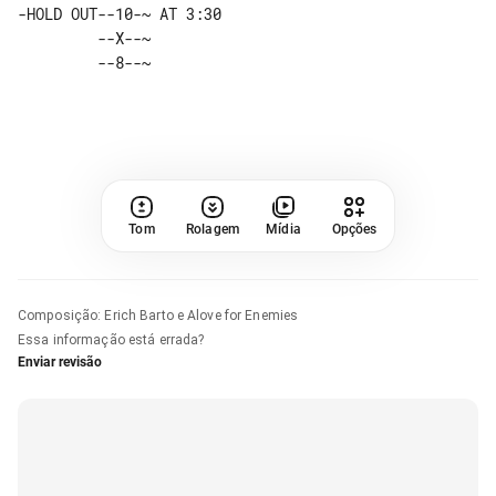
-HOLD OUT--10-~ AT 3:30

         --X--~ 

Tom
Rolagem
Mídia
Opções
Composição
:
Erich Barto e Alove for Enemies
Essa informação está errada?
Enviar revisão