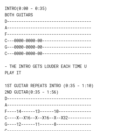
INTRO(0:00 - 0:35)

D------------------------------------

A------------------------------------

F------------------------------------

C---0000-0000-00---------------------

G---0000-0000-00---------------------

- THE INTRO GETS LOUDER EACH TIME U 

PLAY IT

2ND GUITAR(0:35 - 1:56)

D------------------------------------

A------------------------------------

F----14------13------10--------------

C----X--X16--X--X16--X--X32----------

G----12------11------8---------------
