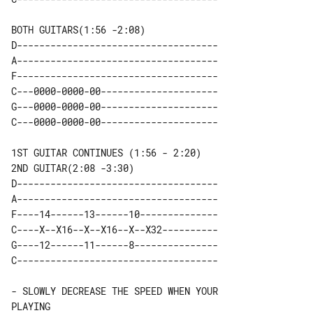
BOTH GUITARS(1:56 -2:08)

D------------------------------------

A------------------------------------

F------------------------------------

C---0000-0000-00---------------------

G---0000-0000-00---------------------

2ND GUITAR(2:08 -3:30)

D------------------------------------

A------------------------------------

F----14------13------10--------------

C----X--X16--X--X16--X--X32----------

G----12------11------8---------------

- SLOWLY DECREASE THE SPEED WHEN YOUR 
