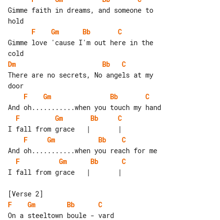
Gimme faith in dreams, and someone to 

F
Gm
Bb
C
Gimme love 'cause I'm out here in the 

Dm
Bb
C
There are no secrets, No angels at my 

F
Gm
Bb
C
F
Gm
Bb
C
F
Gm
Bb
C
F
Gm
Bb
C
I fall from grace   |       |

F
Gm
Bb
C