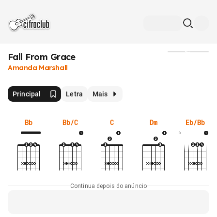
Fall From Grace
Mídia
Amanda Marshall
Principal
Letra
Mais
Bb
Bb/C
C
Dm
Eb/Bb
6
Continua depois do anúncio