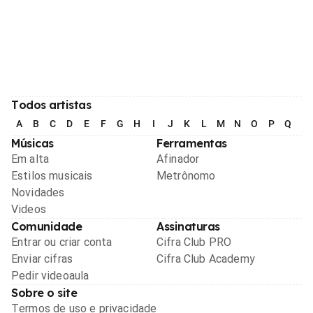
Todos artistas
A
B
C
D
E
F
G
H
I
J
K
L
M
N
O
P
Q
R
Músicas
Ferramentas
Em alta
Afinador
Estilos musicais
Metrônomo
Novidades
Videos
Comunidade
Assinaturas
Entrar ou criar conta
Cifra Club PRO
Enviar cifras
Cifra Club Academy
Pedir videoaula
Sobre o site
Termos de uso e privacidade