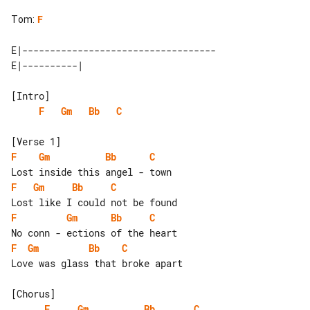
Tom
:
F
E|-----------------------------------

F
Gm
Bb
C
F
Gm
Bb
C
F
Gm
Bb
C
F
Gm
Bb
C
F
Gm
Bb
C
Love was glass that broke apart

F
Gm
Bb
C