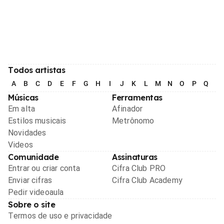
Todos artistas
A
B
C
D
E
F
G
H
I
J
K
L
M
N
O
P
Q
R
Músicas
Ferramentas
Em alta
Afinador
Estilos musicais
Metrônomo
Novidades
Videos
Comunidade
Assinaturas
Entrar ou criar conta
Cifra Club PRO
Enviar cifras
Cifra Club Academy
Pedir videoaula
Sobre o site
Termos de uso e privacidade