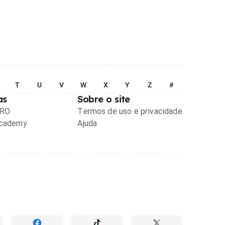
T
U
V
W
X
Y
Z
#
as
Sobre o site
PRO
Termos de uso e privacidade
Academy
Ajuda