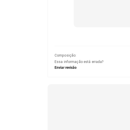
Composição
:
Essa informação está errada?
Enviar revisão