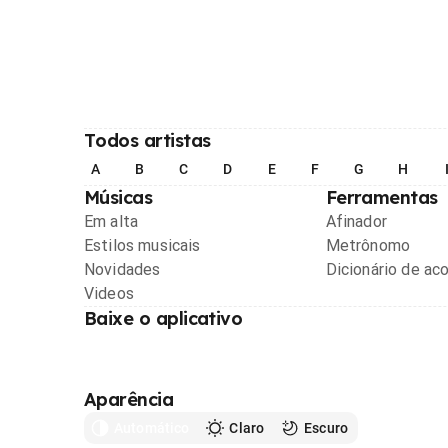
Todos artistas
A
B
C
D
E
F
G
H
Músicas
Ferramentas
Em alta
Afinador
Estilos musicais
Metrônomo
Novidades
Dicionário de ac
Videos
Baixe o aplicativo
Aparência
Automático
Claro
Escuro