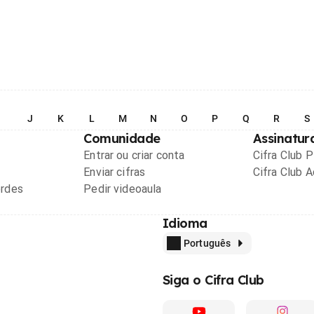
I
J
K
L
M
N
O
P
Q
R
S
Comunidade
Assinatur
Entrar ou criar conta
Cifra Club 
Enviar cifras
Cifra Club 
ordes
Pedir videoaula
Idioma
Português
Siga o Cifra Club