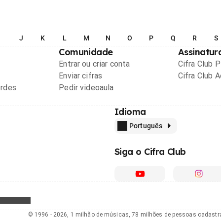
I
J
K
L
M
N
O
P
Q
R
S
Comunidade
Assinatur
Entrar ou criar conta
Cifra Club 
Enviar cifras
Cifra Club 
ordes
Pedir videoaula
Idioma
Português
Siga o Cifra Club
© 1996 - 2026, 1 milhão de músicas, 78 milhões de pessoas cadast