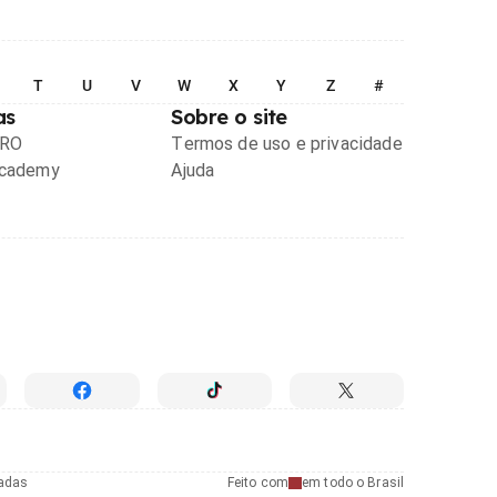
T
U
V
W
X
Y
Z
#
as
Sobre o site
PRO
Termos de uso e privacidade
Academy
Ajuda
radas
Feito com
em todo o Brasil