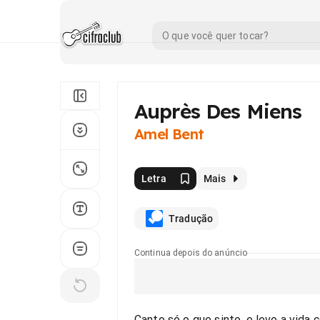
Auprès Des Miens
Amel Bent
Letra
Mais
Tradução
Continua depois do anúncio
Canto só o que sinto, e levo a vida