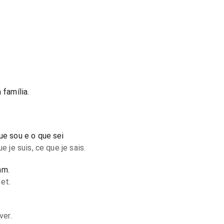
 família.
ue sou e o que sei
e je suis, ce que je sais.
am.
et.
ver.