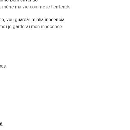
et mène ma vie comme je l'entends.
, vou guardar minha inocência.
oi je garderai mon innocence.
pas.
ã.