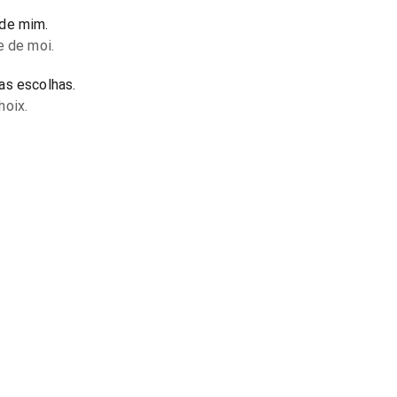
 de mim.
e de moi.
as escolhas.
hoix.