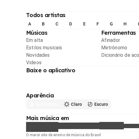
Todos artistas
A
B
C
D
E
F
G
H
Músicas
Ferramentas
Em alta
Afinador
Estilos musicais
Metrônomo
Novidades
Dicionário de ac
Videos
Baixe o aplicativo
Aparência
Automático
Claro
Escuro
Mais música em
O maior site de ensino de música do Brasil